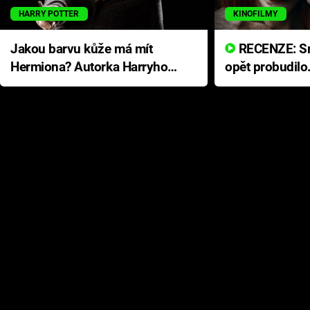
HARRY POTTER
KINOFILMY
Jakou barvu kůže má mít
RECENZE: Smrtelné zlo se
Hermiona? Autorka Harryho
opět probudilo
Pottera přišla s ráznou
přichází s neo
odpovědí
hororovou nab