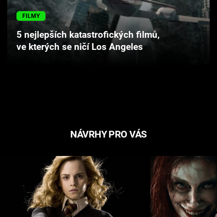
Cool Esport
FILMY
Pořady
5 nejlepších katastrofických filmů,
ve kterých se ničí Los Angeles
TV Program
Sledujte prima+
Přihlášení
NÁVRHY PRO VÁS
Sledujte nás