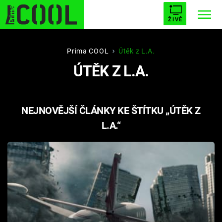
ŽIVĚ
STARHOUSE
BUFFY, PŘEMOŽITELKA UPÍRŮ
Trendy:
Prima COOL
Útěk z L.A.
ÚTĚK Z L.A.
ESCAPE
PLNEJ KOTEL
AVENGERS 5
NEJNOVĚJŠÍ ČLÁNKY KE ŠTÍTKU „ÚTĚK Z
L.A.“
Témata
Filmy
Seriály
Hry