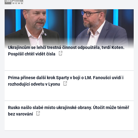
Ukrajincům se lehčí trestná činnost odpouštěla, tvrdí Koten.
Pospíšil chtěl vidět čísla
Prima přinese další krok Sparty v boji o LM. Fanoušci uvidí i
rozhodující odvetu v Lyonu
Rusko našlo slabé místo ukrajinské obrany. Útočit může téměř
bez varování