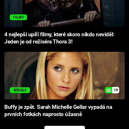
FILMY
4 nejlepší upíří filmy, které skoro nikdo neviděl:
Jeden je od režiséra Thora 3!
19
SERIÁLY
Buffy je zpět. Sarah Michelle Gellar vypadá na
prvních fotkách naprosto úžasně