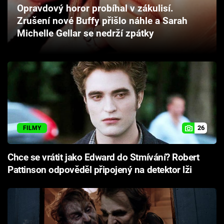
Opravdový horor probíhal v zákulisí.
Cool Esport
Zrušení nové Buffy přišlo náhle a Sarah
Michelle Gellar se nedrží zpátky
Pořady
TV Program
Sledujte prima+
Přihlášení
26
FILMY
Sledujte nás
Chce se vrátit jako Edward do Stmívání? Robert
Pattinson odpověděl připojený na detektor lži