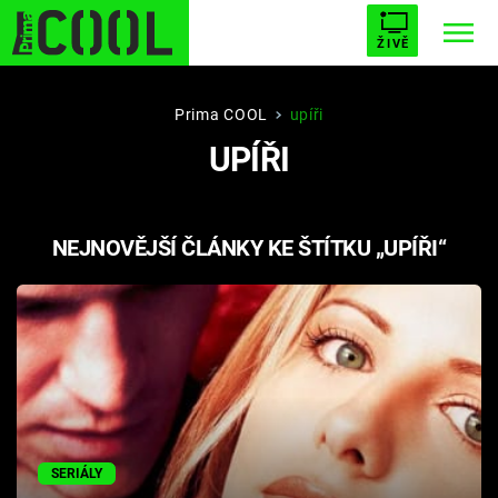
ŽIVĚ
STARHOUSE
BUFFY, PŘEMOŽITELKA UPÍRŮ
Trendy:
Prima COOL
upíři
UPÍŘI
ESCAPE
PLNEJ KOTEL
AVENGERS 5
NEJNOVĚJŠÍ ČLÁNKY KE ŠTÍTKU „UPÍŘI“
Témata
Filmy
Seriály
Hry
SERIÁLY