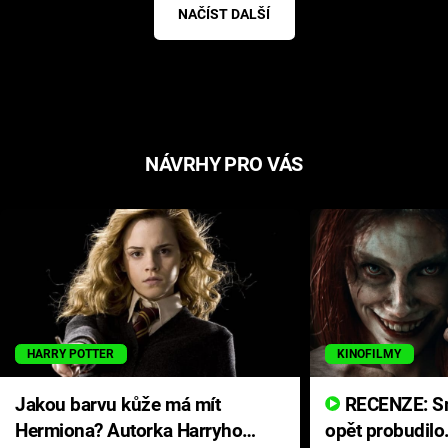
NAČÍST DALŠÍ
NÁVRHY PRO VÁS
HARRY POTTER
KINOFILMY
Jakou barvu kůže má mít
RECENZE: Smrtelné zlo se
Hermiona? Autorka Harryho
opět probudilo