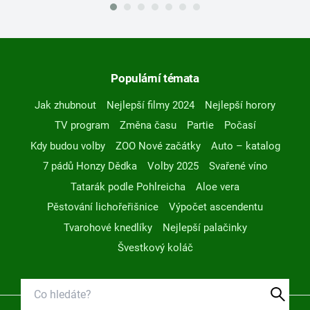
Populární témata
Jak zhubnout
Nejlepší filmy 2024
Nejlepší horory
TV program
Změna času
Partie
Počasí
Kdy budou volby
ZOO Nové začátky
Auto – katalog
7 pádů Honzy Dědka
Volby 2025
Svařené víno
Tatarák podle Pohlreicha
Aloe vera
Pěstování lichořeřišnice
Výpočet ascendentu
Tvarohové knedlíky
Nejlepší palačinky
Švestkový koláč