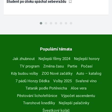
Student po útoku spáchal sebevraždu
Populární témata
Jak zhubnout
Nejlepší filmy 2024
Nejlepší horory
TV program
Změna času
Partie
Počasí
Kdy budou volby
ZOO Nové začátky
Auto – katalog
7 pádů Honzy Dědka
Volby 2025
Svařené víno
Tatarák podle Pohlreicha
Aloe vera
Pěstování lichořeřišnice
Výpočet ascendentu
Tvarohové knedlíky
Nejlepší palačinky
Švestkový koláč