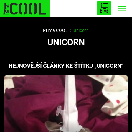
ŽIVĚ
STARHOUSE
BUFFY, PŘEMOŽITELKA UPÍRŮ
Trendy:
Prima COOL
unicorn
UNICORN
ESCAPE
PLNEJ KOTEL
AVENGERS 5
NEJNOVĚJŠÍ ČLÁNKY KE ŠTÍTKU „UNICORN“
Témata
Filmy
Seriály
Hry