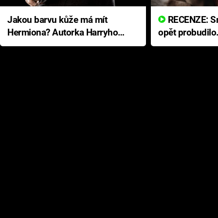
Jakou barvu kůže má mít
RECENZE: Smrtelné zlo se
Hermiona? Autorka Harryho
opět probudilo
Pottera přišla s ráznou
přichází s neo
odpovědí
hororovou nab