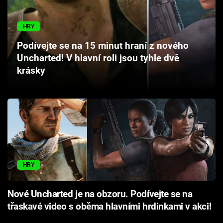
Cool Esport
HRY
Pořady
Podívejte se na 15 minut hraní z nového
Uncharted! V hlavní roli jsou tyhle dvě
TV Program
krásky
Sledujte prima+
Přihlášení
Sledujte nás
HRY
Nové Uncharted je na obzoru. Podívejte se na
třaskavé video s oběma hlavními hrdinkami v akci!