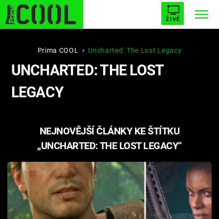
ŽIVĚ
STARHOUSE
BUFFY, PŘEMOŽITELKA UPÍRŮ
Trendy:
Prima COOL
Uncharted: The Lost Legacy
UNCHARTED: THE LOST
ESCAPE
PLNEJ KOTEL
AVENGERS 5
LEGACY
NEJNOVĚJŠÍ ČLÁNKY KE ŠTÍTKU
Témata
„UNCHARTED: THE LOST LEGACY“
Filmy
Seriály
Hry