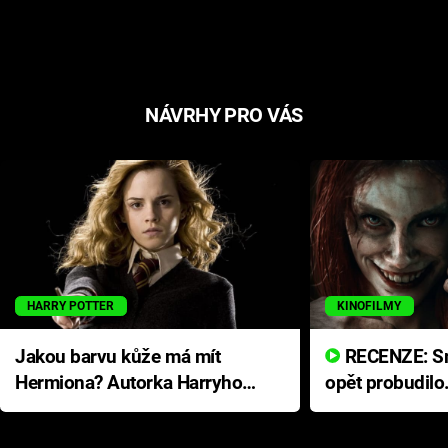
NÁVRHY PRO VÁS
HARRY POTTER
KINOFILMY
Jakou barvu kůže má mít
RECENZE: Smrtelné zlo se
Hermiona? Autorka Harryho
opět probudilo
Pottera přišla s ráznou
přichází s neo
odpovědí
hororovou nab