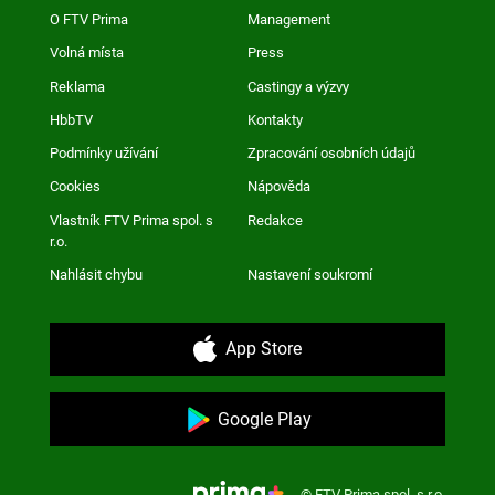
O FTV Prima
Management
Volná místa
Press
Reklama
Castingy a výzvy
HbbTV
Kontakty
Podmínky užívání
Zpracování osobních údajů
Cookies
Nápověda
Vlastník FTV Prima spol. s
Redakce
r.o.
Nahlásit chybu
Nastavení soukromí
App Store
Google Play
© FTV Prima spol. s r.o.