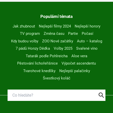
Populární témata
Jak zhubnout
Nejlepší filmy 2024
Nejlepší horory
TV program
Změna času
Partie
Počasí
Kdy budou volby
ZOO Nové začátky
Auto – katalog
7 pádů Honzy Dědka
Volby 2025
Svařené víno
Tatarák podle Pohlreicha
Aloe vera
Pěstování lichořeřišnice
Výpočet ascendentu
Tvarohové knedlíky
Nejlepší palačinky
Švestkový koláč