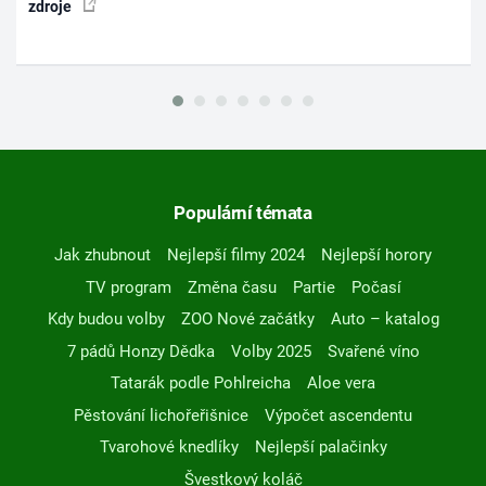
zdroje
Populární témata
Jak zhubnout
Nejlepší filmy 2024
Nejlepší horory
TV program
Změna času
Partie
Počasí
Kdy budou volby
ZOO Nové začátky
Auto – katalog
7 pádů Honzy Dědka
Volby 2025
Svařené víno
Tatarák podle Pohlreicha
Aloe vera
Pěstování lichořeřišnice
Výpočet ascendentu
Tvarohové knedlíky
Nejlepší palačinky
Švestkový koláč