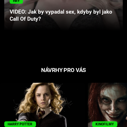
HRY
Cool Esport
VIDEO: Jak by vypadal sex, kdyby byl jako
Call Of Duty?
Pořady
TV Program
Sledujte prima+
Přihlášení
NÁVRHY PRO VÁS
Sledujte nás
HARRY POTTER
KINOFILMY