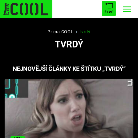
ŽIVĚ
STARHOUSE
BUFFY, PŘEMOŽITELKA UPÍRŮ
Trendy:
Prima COOL
tvrdý
TVRDÝ
ESCAPE
PLNEJ KOTEL
AVENGERS 5
NEJNOVĚJŠÍ ČLÁNKY KE ŠTÍTKU „TVRDÝ“
Témata
Filmy
Seriály
Hry