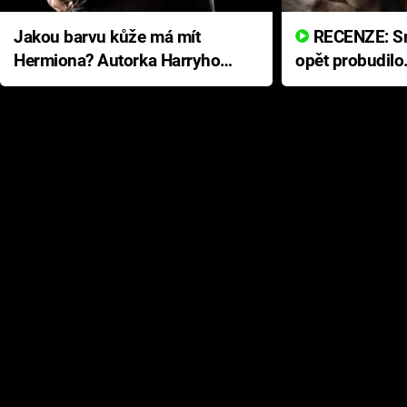
Jakou barvu kůže má mít
RECENZE: Smrtelné zlo se
Hermiona? Autorka Harryho
opět probudilo
Pottera přišla s ráznou
přichází s neo
odpovědí
hororovou nab