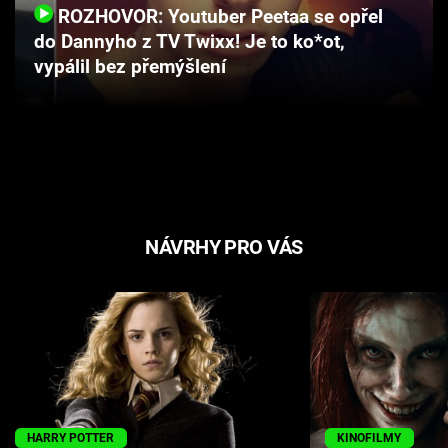
ROZHOVOR: Youtuber Peetaa se opřel
Cool Esport
do Dannyho z TV Twixx! Je to ko*ot,
vypálil bez přemýšlení
Pořady
TV Program
Sledujte prima+
Přihlášení
NÁVRHY PRO VÁS
Sledujte nás
HARRY POTTER
KINOFILMY