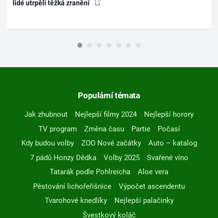
lidé utrpěli těžká zranění
Populární témata
Jak zhubnout
Nejlepší filmy 2024
Nejlepší horory
TV program
Změna času
Partie
Počasí
Kdy budou volby
ZOO Nové začátky
Auto – katalog
7 pádů Honzy Dědka
Volby 2025
Svařené víno
Tatarák podle Pohlreicha
Aloe vera
Pěstování lichořeřišnice
Výpočet ascendentu
Tvarohové knedlíky
Nejlepší palačinky
Švestkový koláč