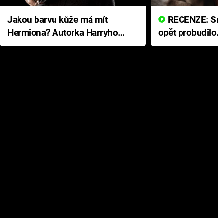
Jakou barvu kůže má mít
RECENZE: Smrtelné zlo se
Hermiona? Autorka Harryho
opět probudilo
Pottera přišla s ráznou
přichází s neo
odpovědí
hororovou nab