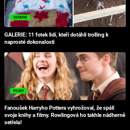
OSTATNÍ
GALERIE: 11 fotek lidí, kteří dotáhli trolling k
naprosté dokonalosti
FILMY
Fanoušek Harryho Pottera vyhrožoval, že spálí
svoje knihy a filmy. Rowlingová ho takhle nádherně
setřela!