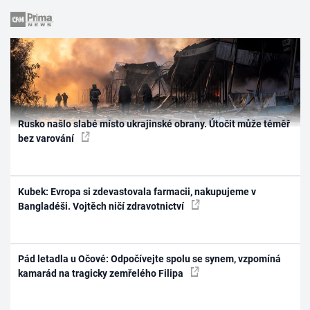
Rusko našlo slabé místo ukrajinské obrany. Útočit může téměř
bez varování
Kubek: Evropa si zdevastovala farmacii, nakupujeme v
Bangladéši. Vojtěch ničí zdravotnictví
Pád letadla u Očové: Odpočívejte spolu se synem, vzpomíná
kamarád na tragicky zemřelého Filipa