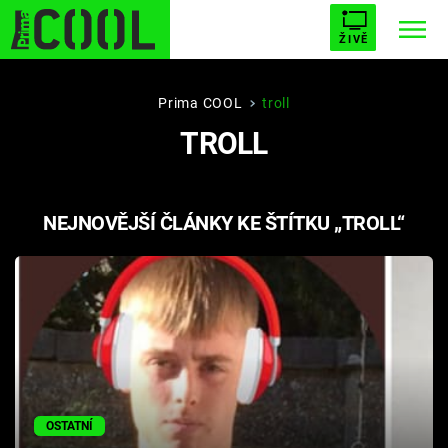
ŽIVĚ
STARHOUSE
BUFFY, PŘEMOŽITELKA UPÍRŮ
Trendy:
Prima COOL
troll
TROLL
ESCAPE
PLNEJ KOTEL
AVENGERS 5
NEJNOVĚJŠÍ ČLÁNKY KE ŠTÍTKU „TROLL“
Témata
Filmy
Seriály
Hry
OSTATNÍ