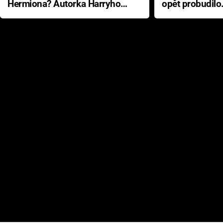
Hermiona? Autorka Harryho
opět probudilo
Pottera přišla s ráznou
přichází s neo
odpovědí
hororovou nab