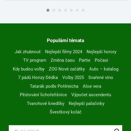
Populární témata
Jak zhubnout
Nejlepší filmy 2024
Nejlepší horory
TV program
Změna času
Partie
Počasí
Kdy budou volby
ZOO Nové začátky
Auto – katalog
7 pádů Honzy Dědka
Volby 2025
Svařené víno
Tatarák podle Pohlreicha
Aloe vera
Pěstování lichořeřišnice
Výpočet ascendentu
Tvarohové knedlíky
Nejlepší palačinky
Švestkový koláč