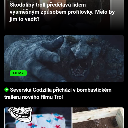
Škodolibý troll předělává lidem
Cool Esport
výsměšným způsobem profilovky. Mělo by
jim to vadit?
Pořady
TV Program
Sledujte prima+
Přihlášení
FILMY
Sledujte nás
Severská Godzilla přichází v bombastickém
traileru nového filmu Trol