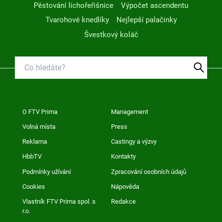
Pěstování lichořeřišnice
Výpočet ascendentu
Tvarohové knedlíky
Nejlepší palačinky
Švestkový koláč
O FTV Prima
Management
Volná místa
Press
Reklama
Castingy a výzvy
HbbTV
Kontakty
Podmínky užívání
Zpracování osobních údajů
Cookies
Nápověda
Vlastník FTV Prima spol. s
Redakce
r.o.