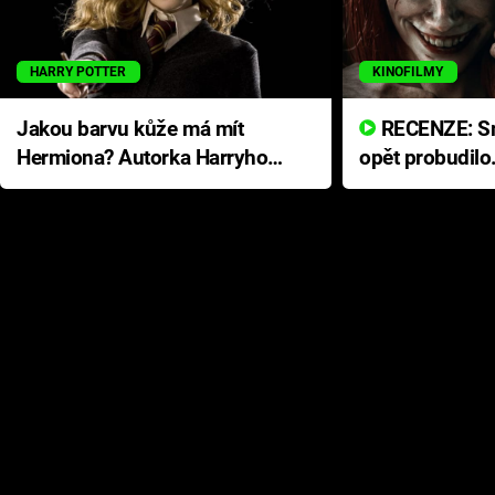
HARRY POTTER
KINOFILMY
Jakou barvu kůže má mít
RECENZE: Smrtelné zlo se
Hermiona? Autorka Harryho
opět probudilo
Pottera přišla s ráznou
přichází s neo
odpovědí
hororovou nab