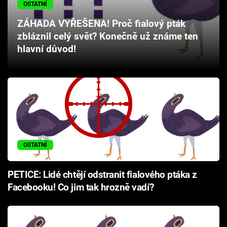
OSTATNÍ
Cool Esport
ZÁHADA VYŘEŠENA! Proč fialový pták
Pořady
zbláznil celý svět? Konečně už známe ten
hlavní důvod!
TV Program
Sledujte prima+
Přihlášení
OSTATNÍ
Sledujte nás
PETICE: Lidé chtějí odstranit fialového ptáka z
Facebooku! Co jim tak hrozně vadí?