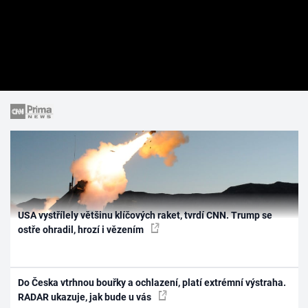
USA vystřílely většinu klíčových raket, tvrdí CNN. Trump se
ostře ohradil, hrozí i vězením
Do Česka vtrhnou bouřky a ochlazení, platí extrémní výstraha.
RADAR ukazuje, jak bude u vás