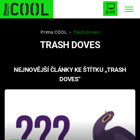
ŽIVĚ
STARHOUSE
BUFFY, PŘEMOŽITELKA UPÍRŮ
Trendy:
Prima COOL
Trash Doves
TRASH DOVES
ESCAPE
PLNEJ KOTEL
AVENGERS 5
NEJNOVĚJŠÍ ČLÁNKY KE ŠTÍTKU „TRASH
DOVES“
Témata
Filmy
Seriály
Hry