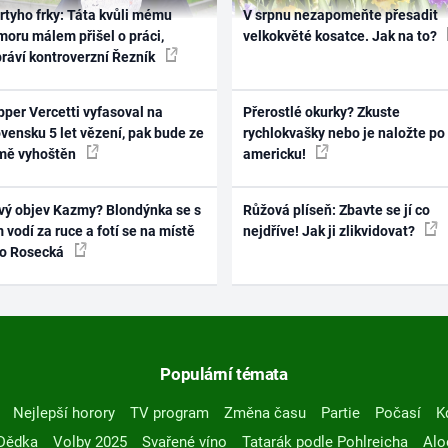
rtyho frky: Táta kvůli mému
V srpnu nezapomeňte přesadit
oru málem přišel o práci,
velkokvěté kosatce. Jak na to?
práví kontroverzní Řezník
per Vercetti vyfasoval na
Přerostlé okurky? Zkuste
vensku 5 let vězení, pak bude ze
rychlokvašky nebo je naložte po
mě vyhoštěn
americku!
vý objev Kazmy? Blondýnka se s
Růžová plíseň: Zbavte se jí co
 vodí za ruce a fotí se na místě
nejdříve! Jak ji zlikvidovat?
ko Rosecká
Populární témata
Nejlepší horory
TV program
Změna času
Partie
Počasí
K
Dědka
Volby 2025
Svařené víno
Tatarák podle Pohlreicha
Alo