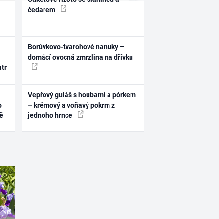
čedarem
Borůvkovo-tvarohové nanuky –
domácí ovocná zmrzlina na dřívku
atr
Vepřový guláš s houbami a pórkem
o
– krémový a voňavý pokrm z
ně
jednoho hrnce