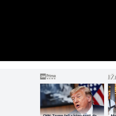
CNN: Trump čelí v Íránu pasti, do
Ma