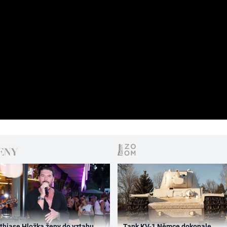
thiase Hložka ženy do vztahu
Tank KV-1 Němce dokonale