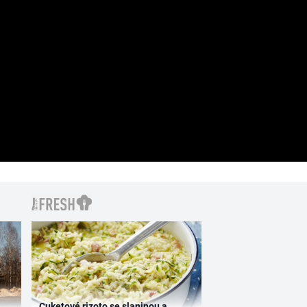
Cuketové rizoto se slaninou a