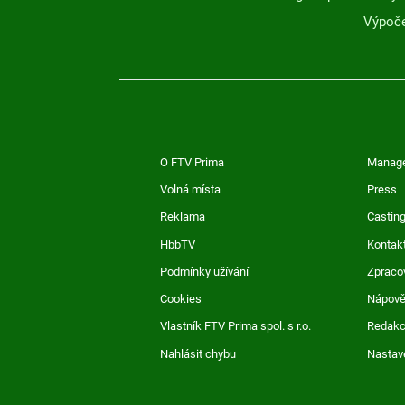
Výpoče
O FTV Prima
Manag
Volná místa
Press
Reklama
Casting
HbbTV
Kontak
Podmínky užívání
Zpraco
Cookies
Nápov
Vlastník FTV Prima spol. s r.o.
Redak
Nahlásit chybu
Nastav