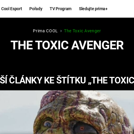
Cool Esport
Pořady
TV Program
Sledujte prima+
Prima COOL
The Toxic Avenger
Hry
Zábava
THE TOXIC AVENGER
MAFIA
ZÁBAVN
GALERI
GTA 6
NEJLEP
Í ČLÁNKY KE ŠTÍTKU „THE TOXI
KINGDOM
KOMEDI
COME:
DELIVERANCE
CHUCK
NORRIS
ESPORT
DEADP