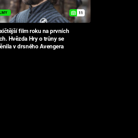
11
ILMY
xičtější film roku na prvních
ch. Hvězda Hry o trůny se
ěnila v drsného Avengera