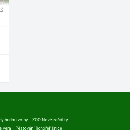
dy budou volby
ZOO Nové začátky
e vera
Pěstování lichořeřišnice