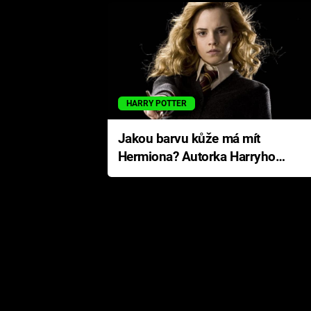
HARRY POTTER
Jakou barvu kůže má mít
Hermiona? Autorka Harryho
Pottera přišla s ráznou
odpovědí