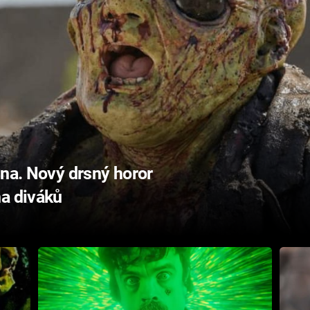
ina. Nový drsný horor
na diváků