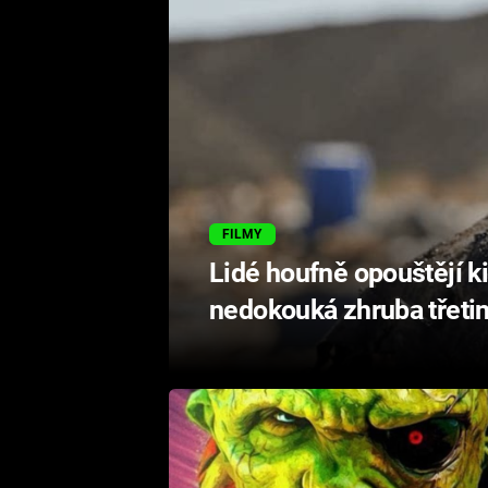
FILMY
Lidé houfně opouštějí k
nedokouká zhruba třeti