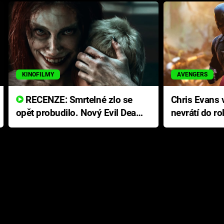
KINOFILMY
AVENGERS
RECENZE: Smrtelné zlo se
Chris Evans v
opět probudilo. Nový Evil Dead
nevrátí do ro
přichází s neodolatelnou
Ameriky
hororovou nabídkou