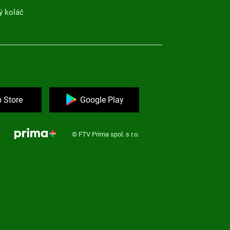
ý koláč
 Store
Google Play
© FTV Prima spol. s r.o.