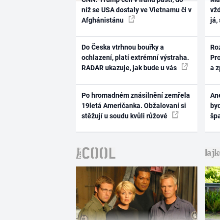
níž se USA dostaly ve Vietnamu či v
vž
Afghánistánu
já,
Do Česka vtrhnou bouřky a
Ro
ochlazení, platí extrémní výstraha.
Pr
RADAR ukazuje, jak bude u vás
a 
Po hromadném znásilnění zemřela
Ane
19letá Američanka. Obžalovaní si
byd
stěžují u soudu kvůli růžové
šp