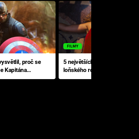
FILMY
ysvětlil, proč se
5 největších propadáků
le Kapitána
loňského roku: Disney na
jediné katastrofě prodělal 200
milionů dolarů