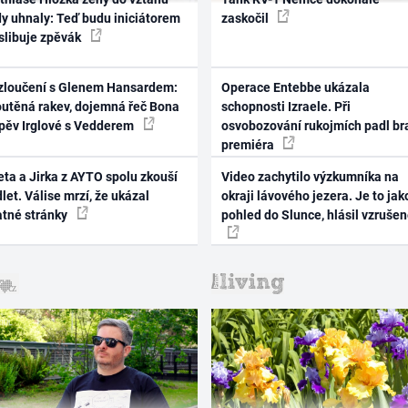
dy uhnaly: Teď budu iniciátorem
zaskočil
 slibuje zpěvák
zloučení s Glenem Hansardem:
Operace Entebbe ukázala
outěná rakev, dojemná řeč Bona
schopnosti Izraele. Při
zpěv Irglové s Vedderem
osvobozování rukojmích padl br
premiéra
ta a Jirka z AYTO spolu zkouší
Video zachytilo výzkumníka na
let. Válise mrzí, že ukázal
okraji lávového jezera. Je to jak
atné stránky
pohled do Slunce, hlásil vzruše