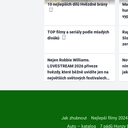
10 nejlepších dílů Hvězdné brány
Ma
hum
vy
TOP filmy a seriály podle mladých
Rap
diváků
Slo
ze
Nejen Robbie Williams.
No
LOVESTREAM 2026 přiveze
ním
hvězdy, které běžně uvidíte jen na
ja
největších světových festivalech
Jak zhubnout
Nejlepší filmy 2024
Auto – katalog
7 pádů Honzy 