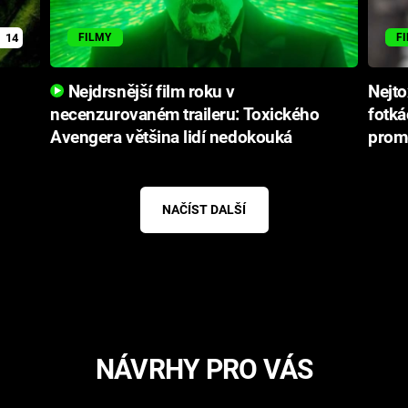
14
FILMY
F
Nejdrsnější film roku v
Nejto
necenzurovaném traileru: Toxického
fotká
Avengera většina lidí nedokouká
prom
NAČÍST DALŠÍ
NÁVRHY PRO VÁS