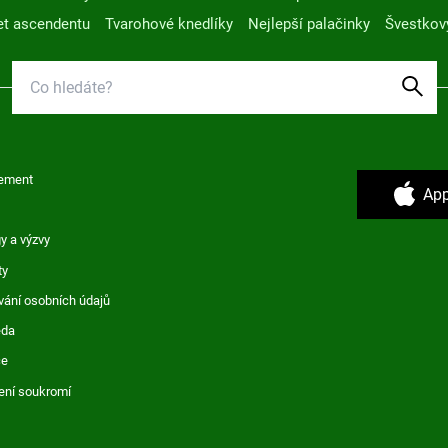
t ascendentu
Tvarohové knedlíky
Nejlepší palačinky
Švestkov
ement
App
y a výzvy
ty
vání osobních údajů
ěda
ce
ení soukromí