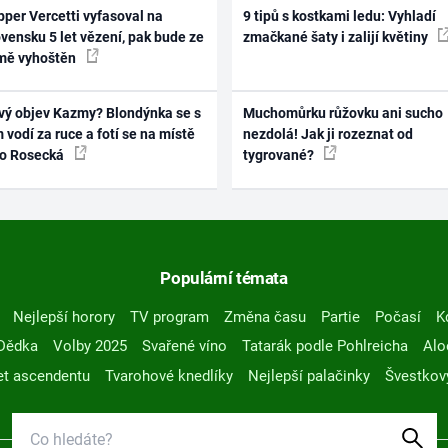
per Vercetti vyfasoval na
9 tipů s kostkami ledu: Vyhladí
vensku 5 let vězení, pak bude ze
zmačkané šaty i zalijí květiny
mě vyhoštěn
vý objev Kazmy? Blondýnka se s
Muchomůrku růžovku ani sucho
 vodí za ruce a fotí se na místě
nezdolá! Jak ji rozeznat od
ko Rosecká
tygrované?
Populární témata
Nejlepší horory
TV program
Změna času
Partie
Počasí
K
Dědka
Volby 2025
Svařené víno
Tatarák podle Pohlreicha
Alo
t ascendentu
Tvarohové knedlíky
Nejlepší palačinky
Švestkov