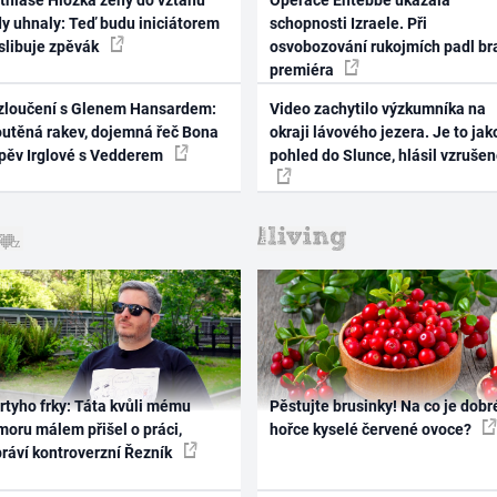
thiase Hložka ženy do vztahu
Operace Entebbe ukázala
dy uhnaly: Teď budu iniciátorem
schopnosti Izraele. Při
 slibuje zpěvák
osvobozování rukojmích padl br
premiéra
zloučení s Glenem Hansardem:
Video zachytilo výzkumníka na
outěná rakev, dojemná řeč Bona
okraji lávového jezera. Je to jak
zpěv Irglové s Vedderem
pohled do Slunce, hlásil vzruše
rtyho frky: Táta kvůli mému
Pěstujte brusinky! Na co je dobr
oru málem přišel o práci,
hořce kyselé červené ovoce?
práví kontroverzní Řezník