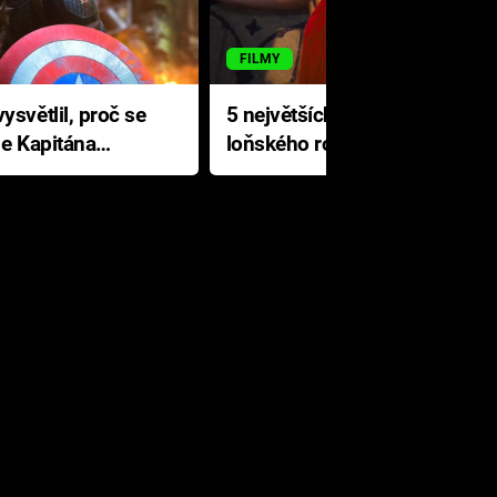
FILMY
ysvětlil, proč se
5 největších propadáků
le Kapitána
loňského roku: Disney na
jediné katastrofě prodělal 200
milionů dolarů