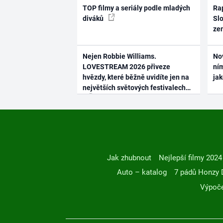
TOP filmy a seriály podle mladých
Rap
diváků
Slo
ze
Nejen Robbie Williams.
No
LOVESTREAM 2026 přiveze
ním
hvězdy, které běžně uvidíte jen na
ja
největších světových festivalech
Jak zhubnout
Nejlepší filmy 2024
Auto – katalog
7 pádů Honzy 
Výpoče