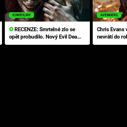
KINOFILMY
AVENGERS
RECENZE: Smrtelné zlo se
Chris Evans v
opět probudilo. Nový Evil Dead
nevrátí do ro
přichází s neodolatelnou
Ameriky
hororovou nabídkou