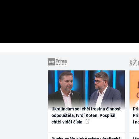
Ukrajincům se lehčí trestná činnost
Pri
odpouštěla, tvrdí Koten. Pospíšil
Pri
chtěl vidět čísla
i n