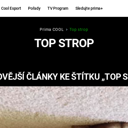
Cool Esport
Pořady
TV Program
Sledujte prima+
Prima COOL
Top strop
Hry
Zábava
TOP STROP
MAFIA
ZÁBAVN
GALERI
GTA 6
NEJLEP
VĚJŠÍ ČLÁNKY KE ŠTÍTKU „TOP 
KINGDOM
KOMEDI
COME:
DELIVERANCE
CHUCK
NORRIS
ESPORT
DEADP