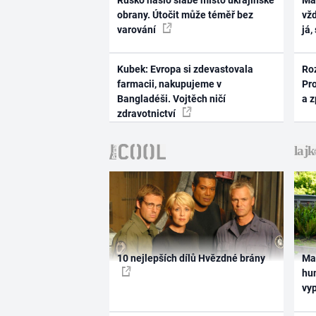
Rusko našlo slabé místo ukrajinské
Ma
obrany. Útočit může téměř bez
vž
varování
já,
Kubek: Evropa si zdevastovala
Ro
farmacii, nakupujeme v
Pr
Bangladéši. Vojtěch ničí
a 
zdravotnictví
10 nejlepších dílů Hvězdné brány
Ma
hum
vy