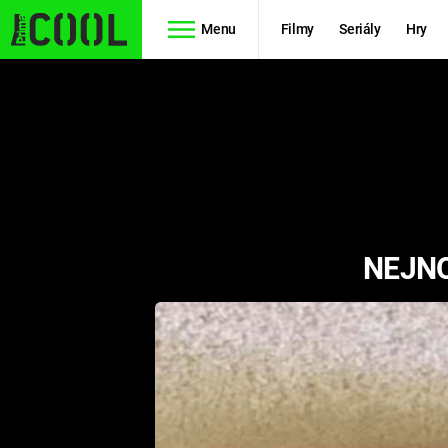
Menu
Filmy
Seriály
Hry
Seriály
Filmy
SIMPSONOVI
STAR WARS
HVĚZDNÁ
AVENGERS
BRÁNA
NEJNO
RYCHLE A
TEORIE
ZBĚSILE 10
VELKÉHO
PREDÁTOR
TŘESKU
FUTURAMA