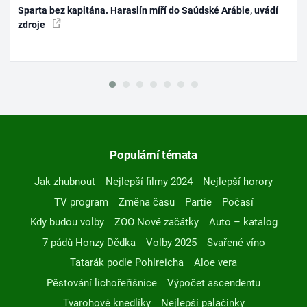
Sparta bez kapitána. Haraslín míří do Saúdské Arábie, uvádí
zdroje
Populární témata
Jak zhubnout
Nejlepší filmy 2024
Nejlepší horory
TV program
Změna času
Partie
Počasí
Kdy budou volby
ZOO Nové začátky
Auto – katalog
7 pádů Honzy Dědka
Volby 2025
Svařené víno
Tatarák podle Pohlreicha
Aloe vera
Pěstování lichořeřišnice
Výpočet ascendentu
Tvarohové knedlíky
Nejlepší palačinky