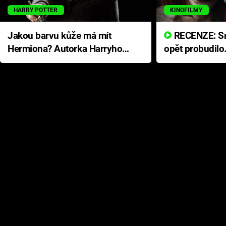
HARRY POTTER
KINOFILMY
Jakou barvu kůže má mít
RECENZE: Smrtelné zlo se
Hermiona? Autorka Harryho
opět probudilo
Pottera přišla s ráznou
přichází s neo
odpovědí
hororovou nab