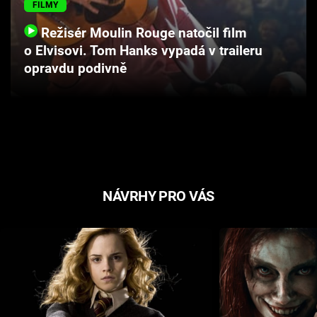
FILMY
Cool Esport
Režisér Moulin Rouge natočil film
Pořady
o Elvisovi. Tom Hanks vypadá v traileru
opravdu podivně
TV Program
Sledujte prima+
Přihlášení
NÁVRHY PRO VÁS
Sledujte nás