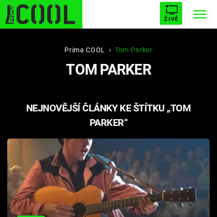
ŽIVĚ
STARHOUSE
BUFFY, PŘEMOŽITELKA UPÍRŮ
Trendy:
Prima COOL
Tom Parker
TOM PARKER
ESCAPE
PLNEJ KOTEL
AVENGERS 5
NEJNOVĚJŠÍ ČLÁNKY KE ŠTÍTKU „TOM
PARKER“
Témata
Filmy
Seriály
Hry