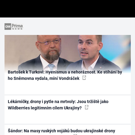
Bartošek k Turkovi: Hyenismus a nehoráznost. Ke stíhání by
ho Sněmovna vydala, míní Vondráček
Lékárničky, drony i pytle na mrtvoly: Jsou tržiště jako
Wildberries legitimním cílem Ukrajiny?
Šándor: Na masy ruských vojáků budou ukrajinské drony