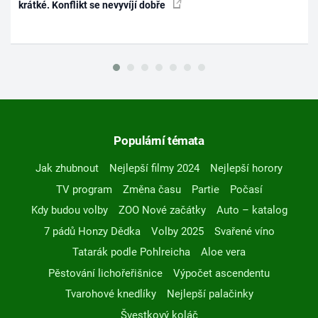
krátké. Konflikt se nevyvíjí dobře
Populární témata
Jak zhubnout
Nejlepší filmy 2024
Nejlepší horory
TV program
Změna času
Partie
Počasí
Kdy budou volby
ZOO Nové začátky
Auto – katalog
7 pádů Honzy Dědka
Volby 2025
Svařené víno
Tatarák podle Pohlreicha
Aloe vera
Pěstování lichořeřišnice
Výpočet ascendentu
Tvarohové knedlíky
Nejlepší palačinky
Švestkový koláč