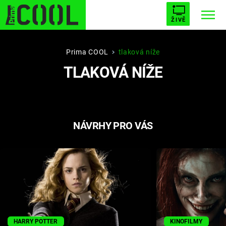
ŽIVĚ
STARHOUSE
BUFFY, PŘEMOŽITELKA UPÍRŮ
Trendy:
Prima COOL
tlaková níže
TLAKOVÁ NÍŽE
ESCAPE
PLNEJ KOTEL
AVENGERS 5
NÁVRHY PRO VÁS
Témata
Filmy
Seriály
Hry
HARRY POTTER
KINOFILMY