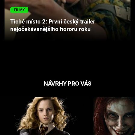
Cool Esport
FILMY
Pořady
Tiché místo 2: První český trailer
nejočekávanějšího hororu roku
TV Program
Sledujte prima+
Přihlášení
NÁVRHY PRO VÁS
Sledujte nás