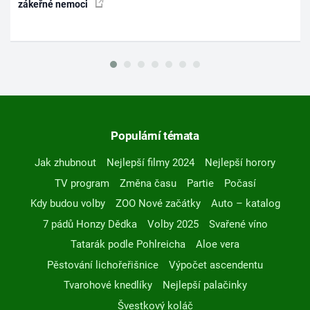
zákeřné nemoci
Populární témata
Jak zhubnout
Nejlepší filmy 2024
Nejlepší horory
TV program
Změna času
Partie
Počasí
Kdy budou volby
ZOO Nové začátky
Auto – katalog
7 pádů Honzy Dědka
Volby 2025
Svařené víno
Tatarák podle Pohlreicha
Aloe vera
Pěstování lichořeřišnice
Výpočet ascendentu
Tvarohové knedlíky
Nejlepší palačinky
Švestkový koláč