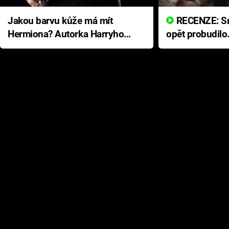
Jakou barvu kůže má mít
RECENZE: Smrtelné zlo se
Hermiona? Autorka Harryho
opět probudilo
Pottera přišla s ráznou
přichází s neo
odpovědí
hororovou nab