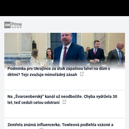
Podmínka pro Ukrajince za útok zápalnou lahví na dům s
dětmi? Tejc zvažuje mimořádný zásah
Na „Švarcenberský“ kanál už neodbočíte. Chyba vydržela 30
let, teď ceduli celou odstraní
Zemřela známá influencerka. Towleová podlehla vzácné a