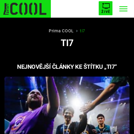
ŽIVĚ
STARHOUSE
BUFFY, PŘEMOŽITELKA UPÍRŮ
Trendy:
Prima COOL
ti7
TI7
ESCAPE
PLNEJ KOTEL
AVENGERS 5
NEJNOVĚJŠÍ ČLÁNKY KE ŠTÍTKU „TI7“
Témata
Filmy
Seriály
Hry