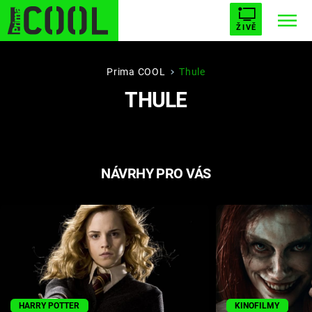
ŽIVĚ
STARHOUSE
BUFFY, PŘEMOŽITELKA UPÍRŮ
Trendy:
Prima COOL
Thule
THULE
ESCAPE
PLNEJ KOTEL
AVENGERS 5
NÁVRHY PRO VÁS
Témata
Filmy
Seriály
Hry
HARRY POTTER
KINOFILMY