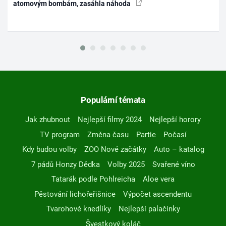
atomovým bombám, zasáhla náhoda
Populární témata
Jak zhubnout
Nejlepší filmy 2024
Nejlepší horory
TV program
Změna času
Partie
Počasí
Kdy budou volby
ZOO Nové začátky
Auto – katalog
7 pádů Honzy Dědka
Volby 2025
Svařené víno
Tatarák podle Pohlreicha
Aloe vera
Pěstování lichořeřišnice
Výpočet ascendentu
Tvarohové knedlíky
Nejlepší palačinky
Švestkový koláč