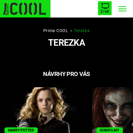
ŽIVĚ
STARHOUSE
BUFFY, PŘEMOŽITELKA UPÍRŮ
Trendy:
Prima COOL
Terezka
TEREZKA
ESCAPE
PLNEJ KOTEL
AVENGERS 5
NÁVRHY PRO VÁS
Témata
Filmy
Seriály
Hry
HARRY POTTER
KINOFILMY