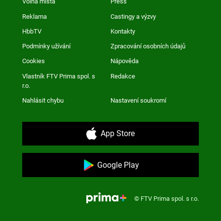
Volná místa
Press
Reklama
Castingy a výzvy
HbbTV
Kontakty
Podmínky užívání
Zpracování osobních údajů
Cookies
Nápověda
Vlastník FTV Prima spol. s
Redakce
r.o.
Nahlásit chybu
Nastavení soukromí
App Store
Google Play
© FTV Prima spol. s r.o.