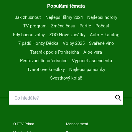
Populární témata
Jak zhubnout
Nejlepší filmy 2024
Nejlepší horory
TV program
Změna času
Partie
Počasí
Kdy budou volby
ZOO Nové začátky
Auto – katalog
7 pádů Honzy Dědka
Volby 2025
Svařené víno
Tatarák podle Pohlreicha
Aloe vera
Pěstování lichořeřišnice
Výpočet ascendentu
Tvarohové knedlíky
Nejlepší palačinky
Švestkový koláč
O FTV Prima
Management