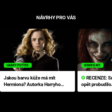
NÁVRHY PRO VÁS
HARRY POTTER
KINOFILMY
Jakou barvu kůže má mít
RECENZE: Smrtelné zlo se
Hermiona? Autorka Harryho
opět probudilo
Pottera přišla s ráznou
přichází s neo
odpovědí
hororovou nab