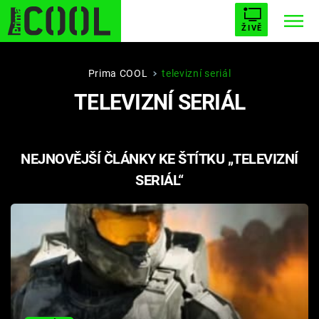
ŽIVĚ
STARHOUSE
BUFFY, PŘEMOŽITELKA UPÍRŮ
Trendy:
Prima COOL
televizní seriál
TELEVIZNÍ SERIÁL
ESCAPE
PLNEJ KOTEL
AVENGERS 5
NEJNOVĚJŠÍ ČLÁNKY KE ŠTÍTKU „TELEVIZNÍ
SERIÁL“
Témata
Filmy
Seriály
Hry