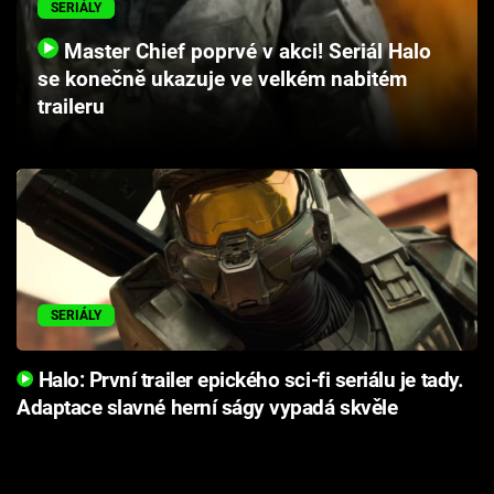
SERIÁLY
Cool Esport
Master Chief poprvé v akci! Seriál Halo
Pořady
se konečně ukazuje ve velkém nabitém
traileru
TV Program
Sledujte prima+
Přihlášení
SERIÁLY
Sledujte nás
Halo: První trailer epického sci-fi seriálu je tady.
Adaptace slavné herní ságy vypadá skvěle