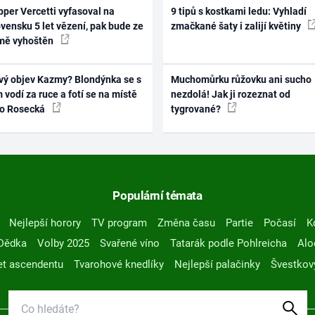
per Vercetti vyfasoval na
9 tipů s kostkami ledu: Vyhladí
vensku 5 let vězení, pak bude ze
zmačkané šaty i zalijí květiny
mě vyhoštěn
vý objev Kazmy? Blondýnka se s
Muchomůrku růžovku ani sucho
 vodí za ruce a fotí se na místě
nezdolá! Jak ji rozeznat od
ko Rosecká
tygrované?
Populární témata
Nejlepší horory
TV program
Změna času
Partie
Počasí
K
Dědka
Volby 2025
Svařené víno
Tatarák podle Pohlreicha
Alo
t ascendentu
Tvarohové knedlíky
Nejlepší palačinky
Švestkov