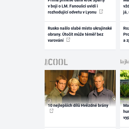
Prima přinese další krok Sparty
Ma
v boji o LM. Fanoušci uvidí i
vž
rozhodující odvetu v Lyonu
já,
Rusko našlo slabé místo ukrajinské
Ro
obrany. Útočit může téměř bez
Pr
varování
a 
10 nejlepších dílů Hvězdné brány
Ma
hum
vy