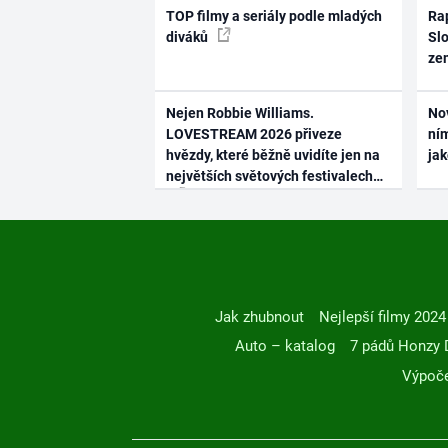
TOP filmy a seriály podle mladých
Rap
diváků
Slo
ze
Nejen Robbie Williams.
No
LOVESTREAM 2026 přiveze
ním
hvězdy, které běžně uvidíte jen na
ja
největších světových festivalech
Jak zhubnout
Nejlepší filmy 2024
Auto – katalog
7 pádů Honzy 
Výpoče