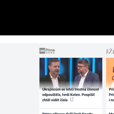
Ukrajincům se lehčí trestná činnost
Pri
odpouštěla, tvrdí Koten. Pospíšil
Pri
chtěl vidět čísla
i n