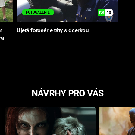
13
FOTOGALERIE
m
Ujetá fotosérie táty s dcerkou
va
NÁVRHY PRO VÁS