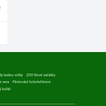
dy budou volby
ZOO Nové začátky
e vera
Pěstování lichořeřišnice
ý koláč