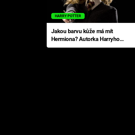
HARRY POTTER
Jakou barvu kůže má mít
Hermiona? Autorka Harryho
Pottera přišla s ráznou
odpovědí