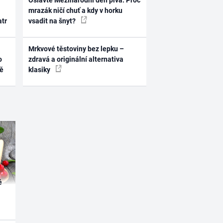
Oslavte Mezinárodní den piva: Proč
mrazák ničí chuť a kdy v horku
atr
vsadit na šnyt?
Mrkvové těstoviny bez lepku –
o
zdravá a originální alternativa
ně
klasiky
é