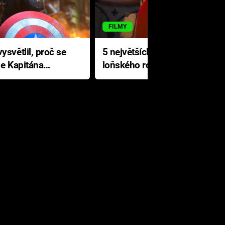
FILMY
ysvětlil, proč se
5 největších propadáků
le Kapitána
loňského roku: Disney na
jediné katastrofě prodělal 200
milionů dolarů