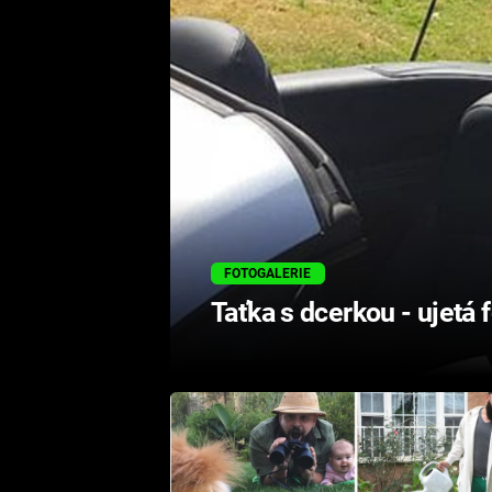
FOTOGALERIE
Taťka s dcerkou - ujetá 