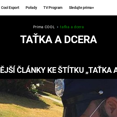
Cool Esport
Pořady
TV Program
Sledujte prima+
Prima COOL
taťka a dcera
Hry
Zábava
TAŤKA A DCERA
MAFIA
ZÁBAVN
GALERI
GTA 6
NEJLEP
JŠÍ ČLÁNKY KE ŠTÍTKU „TAŤKA 
KINGDOM
KOMEDI
COME:
DELIVERANCE
CHUCK
NORRIS
ESPORT
DEADP