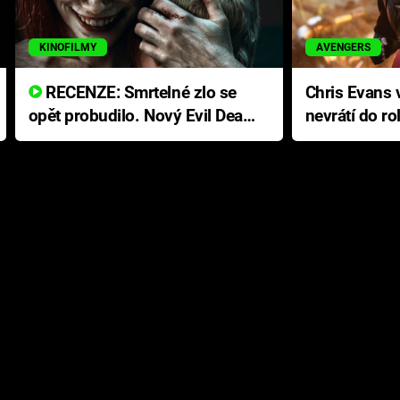
KINOFILMY
AVENGERS
RECENZE: Smrtelné zlo se
Chris Evans v
opět probudilo. Nový Evil Dead
nevrátí do ro
přichází s neodolatelnou
Ameriky
hororovou nabídkou