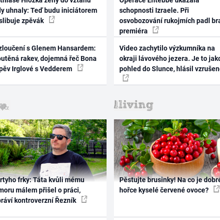
thiase Hložka ženy do vztahu
Operace Entebbe ukázala
dy uhnaly: Teď budu iniciátorem
schopnosti Izraele. Při
 slibuje zpěvák
osvobozování rukojmích padl br
premiéra
zloučení s Glenem Hansardem:
Video zachytilo výzkumníka na
outěná rakev, dojemná řeč Bona
okraji lávového jezera. Je to jak
zpěv Irglové s Vedderem
pohled do Slunce, hlásil vzruše
rtyho frky: Táta kvůli mému
Pěstujte brusinky! Na co je dobr
oru málem přišel o práci,
hořce kyselé červené ovoce?
práví kontroverzní Řezník