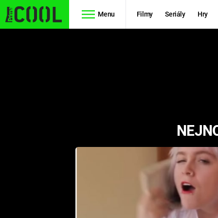
Menu
Filmy
Seriály
Hry
Seriály
Filmy
SIMPSONOVI
STAR WARS
HVĚZDNÁ
AVENGERS
BRÁNA
NEJNO
RYCHLE A
TEORIE
ZBĚSILE 10
VELKÉHO
PREDÁTOR
TŘESKU
FUTURAMA