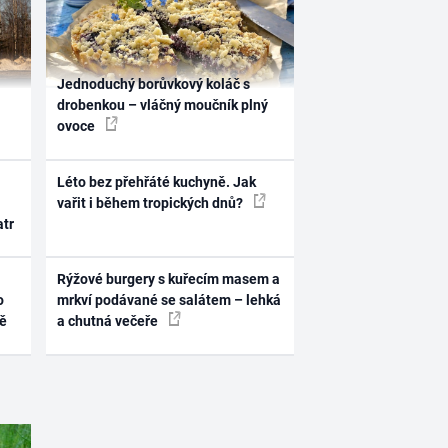
Jednoduchý borůvkový koláč s
drobenkou – vláčný moučník plný
ovoce
Léto bez přehřáté kuchyně. Jak
vařit i během tropických dnů?
atr
Rýžové burgery s kuřecím masem a
o
mrkví podávané se salátem – lehká
ně
a chutná večeře