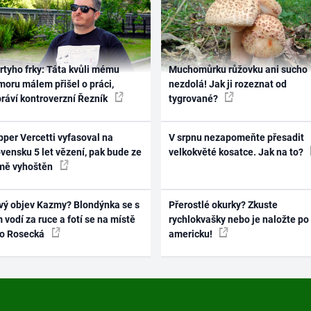
rtyho frky: Táta kvůli mému
Muchomůrku růžovku ani sucho
oru málem přišel o práci,
nezdolá! Jak ji rozeznat od
práví kontroverzní Řezník
tygrované?
per Vercetti vyfasoval na
V srpnu nezapomeňte přesadit
vensku 5 let vězení, pak bude ze
velkokvěté kosatce. Jak na to?
mě vyhoštěn
vý objev Kazmy? Blondýnka se s
Přerostlé okurky? Zkuste
 vodí za ruce a fotí se na místě
rychlokvašky nebo je naložte po
ko Rosecká
americku!