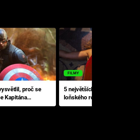
FILMY
ysvětlil, proč se
5 největších propadáků
le Kapitána
loňského roku: Disney na
jediné katastrofě prodělal 200
milionů dolarů