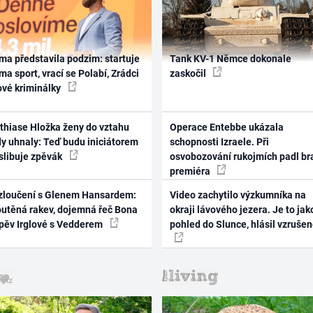
ma představila podzim: startuje
Tank KV-1 Němce dokonale
ma sport, vrací se Polabí, Zrádci
zaskočil
ové kriminálky
thiase Hložka ženy do vztahu
Operace Entebbe ukázala
dy uhnaly: Teď budu iniciátorem
schopnosti Izraele. Při
 slibuje zpěvák
osvobozování rukojmích padl br
premiéra
zloučení s Glenem Hansardem:
Video zachytilo výzkumníka na
outěná rakev, dojemná řeč Bona
okraji lávového jezera. Je to jak
zpěv Irglové s Vedderem
pohled do Slunce, hlásil vzruše