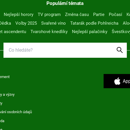
Populární témata
Nejlepší horory
TV program
Změna času
Partie
Počasí
K
Dědka
Volby 2025
Svařené víno
Tatarák podle Pohlreicha
Alo
t ascendentu
Tvarohové knedlíky
Nejlepší palačinky
Švestkov
ement
App
y a výzvy
ty
vání osobních údajů
ěda
ce