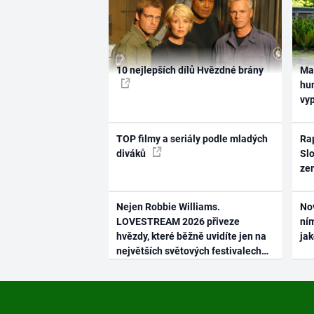
10 nejlepších dílů Hvězdné brány
Ma
hum
vy
TOP filmy a seriály podle mladých
Rap
diváků
Slo
ze
Nejen Robbie Williams.
No
LOVESTREAM 2026 přiveze
ním
hvězdy, které běžně uvidíte jen na
ja
největších světových festivalech