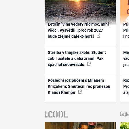
Letošní vlna veder? Nic moc, míní
Pri
vědci. Vysvětlili, proč rok 2027
Pri
bude zřejmě daleko horší
i n
Střelba v thajské škole: Student
Ma
zabil učitele a další zranil. Pak
vž
spáchal sebevraždu
já,
Poslední rozloučení s Milanem
Ro
Knížákem: Smuteční řec pronesou
Pr
Klaus i Klempíř
a 