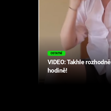
OSTATNÍ
VIDEO: Takhle rozhodně n
hodině!