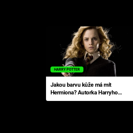
HARRY POTTER
Jakou barvu kůže má mít
Hermiona? Autorka Harryho
Pottera přišla s ráznou
odpovědí