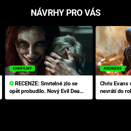
NÁVRHY PRO VÁS
KINOFILMY
AVENGERS
RECENZE: Smrtelné zlo se
Chris Evans v
opět probudilo. Nový Evil Dead
nevrátí do ro
přichází s neodolatelnou
Ameriky
hororovou nabídkou