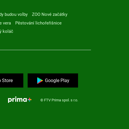
dy budou volby
ZOO Nové začátky
e vera
Pěstování lichořeřišnice
ý koláč
 Store
Google Play
© FTV Prima spol. s r.o.