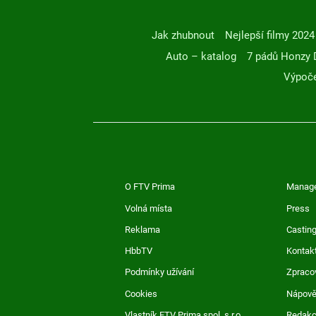
Jak zhubnout
Nejlepší filmy 2024
Auto – katalog
7 pádů Honzy 
Výpoče
O FTV Prima
Manag
Volná místa
Press
Reklama
Casting
HbbTV
Kontak
Podmínky užívání
Zpraco
Cookies
Nápov
Vlastník FTV Prima spol. s r.o.
Redak