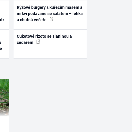
Rýžové burgery s kuřecím masem a
mrkví podávané se salátem – lehká
atr
a chutná večeře
Cuketové rizoto se slaninou a
o
čedarem
ně