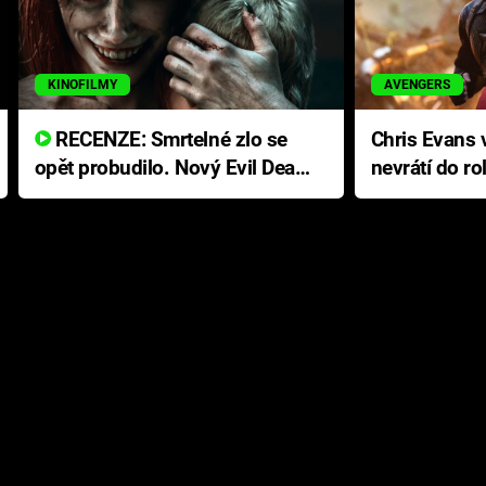
KINOFILMY
AVENGERS
RECENZE: Smrtelné zlo se
Chris Evans v
opět probudilo. Nový Evil Dead
nevrátí do ro
přichází s neodolatelnou
Ameriky
hororovou nabídkou