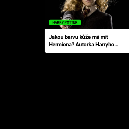
HARRY POTTER
Jakou barvu kůže má mít
Hermiona? Autorka Harryho
Pottera přišla s ráznou
odpovědí