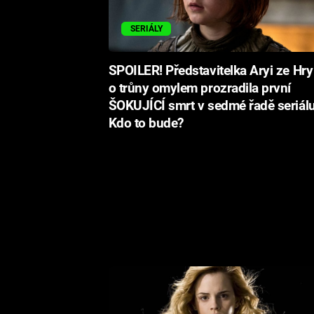
SERIÁLY
SPOILER! Představitelka Aryi ze Hry
o trůny omylem prozradila první
ŠOKUJÍCÍ smrt v sedmé řadě seriálu
Kdo to bude?