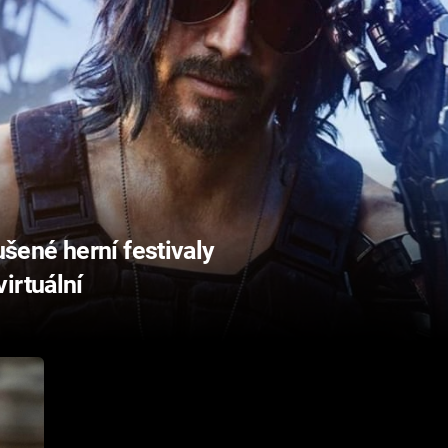
ené herní festivaly
irtuální