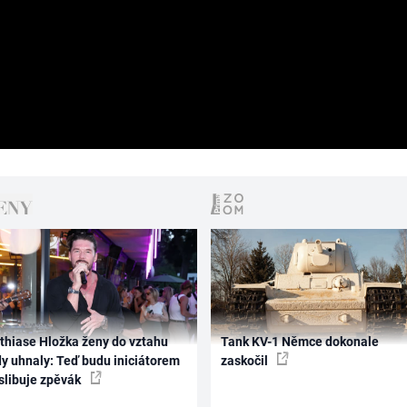
thiase Hložka ženy do vztahu
Tank KV-1 Němce dokonale
dy uhnaly: Teď budu iniciátorem
zaskočil
 slibuje zpěvák