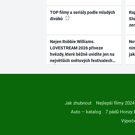
TOP filmy a seriály podle mladých
Rap
diváků
Slo
ze
Nejen Robbie Williams.
No
LOVESTREAM 2026 přiveze
ním
hvězdy, které běžně uvidíte jen na
ja
největších světových festivalech
Jak zhubnout
Nejlepší filmy 2024
Auto – katalog
7 pádů Honzy 
Výpoče