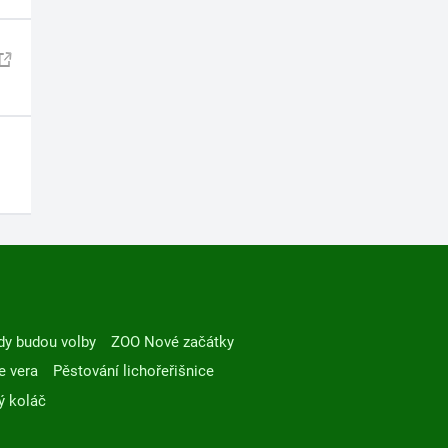
dy budou volby
ZOO Nové začátky
e vera
Pěstování lichořeřišnice
ý koláč