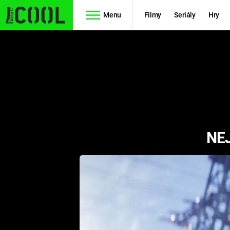
Menu
Filmy
Seriály
Hry
Seriály
Filmy
SIMPSONOVI
STAR WARS
HVĚZDNÁ
AVENGERS
BRÁNA
NE
RYCHLE A
TEORIE
ZBĚSILE 10
VELKÉHO
PREDÁTOR
TŘESKU
FUTURAMA