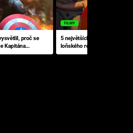
FILMY
ysvětlil, proč se
5 největších propadáků
le Kapitána
loňského roku: Disney na
jediné katastrofě prodělal 200
milionů dolarů