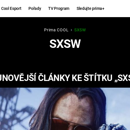
Cool Esport
Pořady
TV Program
Sledujte prima+
Prima COOL
SXSW
Hry
Zábava
SXSW
MAFIA
ZÁBAVN
GALERI
GTA 6
NEJLEP
JNOVĚJŠÍ ČLÁNKY KE ŠTÍTKU „SX
KINGDOM
KOMEDI
COME:
DELIVERANCE
CHUCK
NORRIS
ESPORT
DEADP