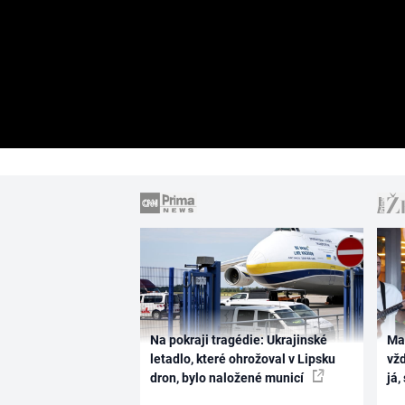
Na pokraji tragédie: Ukrajinské
Ma
letadlo, které ohrožoval v Lipsku
vž
dron, bylo naložené municí
já,