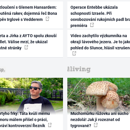
zloučení s Glenem Hansardem:
Operace Entebbe ukázala
outěná rakev, dojemná řeč Bona
schopnosti Izraele. Při
zpěv Irglové s Vedderem
osvobozování rukojmích padl br
premiéra
ta a Jirka z AYTO spolu zkouší
Video zachytilo výzkumníka na
let. Válise mrzí, že ukázal
okraji lávového jezera. Je to jak
atné stránky
pohled do Slunce, hlásil vzruše
rtyho frky: Táta kvůli mému
Muchomůrku růžovku ani sucho
oru málem přišel o práci,
nezdolá! Jak ji rozeznat od
práví kontroverzní Řezník
tygrované?