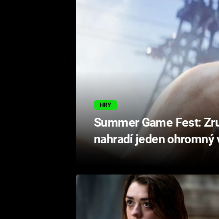
HRY
Summer Game Fest: Zruš
nahradí jeden ohromný v