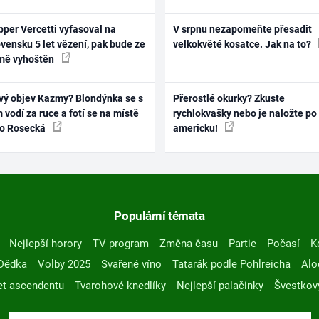
per Vercetti vyfasoval na
V srpnu nezapomeňte přesadit
vensku 5 let vězení, pak bude ze
velkokvěté kosatce. Jak na to?
mě vyhoštěn
vý objev Kazmy? Blondýnka se s
Přerostlé okurky? Zkuste
 vodí za ruce a fotí se na místě
rychlokvašky nebo je naložte po
ko Rosecká
americku!
Populární témata
Nejlepší horory
TV program
Změna času
Partie
Počasí
K
Dědka
Volby 2025
Svařené víno
Tatarák podle Pohlreicha
Alo
t ascendentu
Tvarohové knedlíky
Nejlepší palačinky
Švestkov