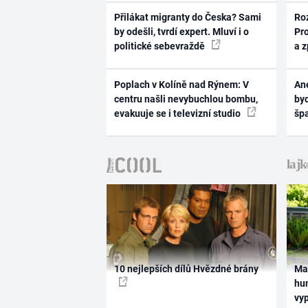
Přilákat migranty do Česka? Sami
Ro
by odešli, tvrdí expert. Mluví i o
Pr
politické sebevraždě
a 
Poplach v Kolíně nad Rýnem: V
Ane
centru našli nevybuchlou bombu,
byd
evakuuje se i televizní studio
šp
10 nejlepších dílů Hvězdné brány
Ma
hum
vy