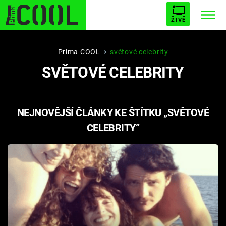
ŽIVĚ
STARHOUSE
BUFFY, PŘEMOŽITELKA UPÍRŮ
Trendy:
Prima COOL
světové celebrity
SVĚTOVÉ CELEBRITY
ESCAPE
PLNEJ KOTEL
AVENGERS 5
NEJNOVĚJŠÍ ČLÁNKY KE ŠTÍTKU „SVĚTOVÉ
CELEBRITY“
Témata
Filmy
Seriály
Hry