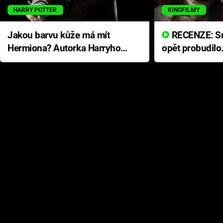
HARRY POTTER
KINOFILMY
Jakou barvu kůže má mít
RECENZE: Smrtelné zlo se
Hermiona? Autorka Harryho
opět probudilo
Pottera přišla s ráznou
přichází s neo
odpovědí
hororovou nab