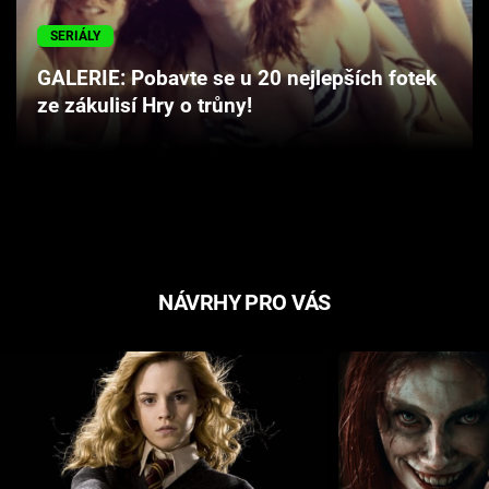
Cool Esport
SERIÁLY
Pořady
GALERIE: Pobavte se u 20 nejlepších fotek
ze zákulisí Hry o trůny!
TV Program
Sledujte prima+
Přihlášení
NÁVRHY PRO VÁS
Sledujte nás