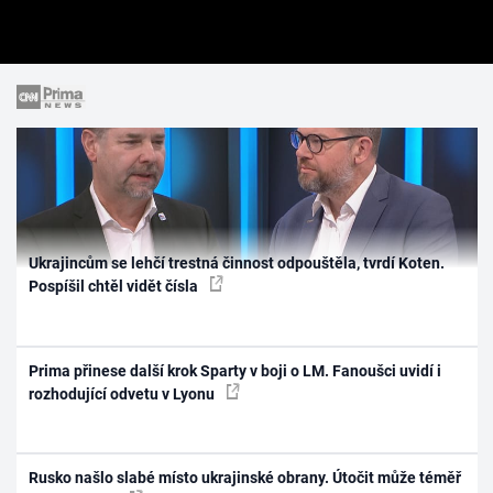
Ukrajincům se lehčí trestná činnost odpouštěla, tvrdí Koten.
Pospíšil chtěl vidět čísla
Prima přinese další krok Sparty v boji o LM. Fanoušci uvidí i
rozhodující odvetu v Lyonu
Rusko našlo slabé místo ukrajinské obrany. Útočit může téměř