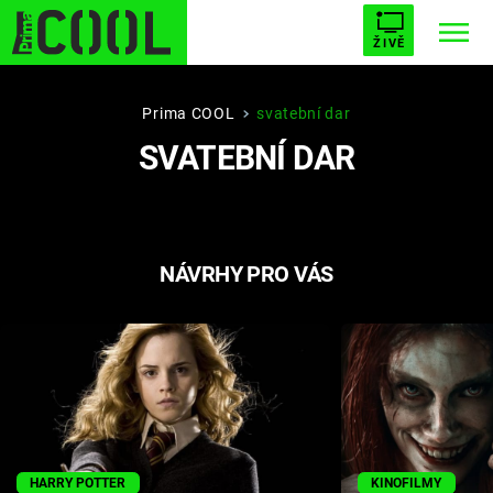
ŽIVĚ
STARHOUSE
BUFFY, PŘEMOŽITELKA UPÍRŮ
Trendy:
Prima COOL
svatební dar
SVATEBNÍ DAR
ESCAPE
PLNEJ KOTEL
AVENGERS 5
NÁVRHY PRO VÁS
Témata
Filmy
Seriály
Hry
HARRY POTTER
KINOFILMY