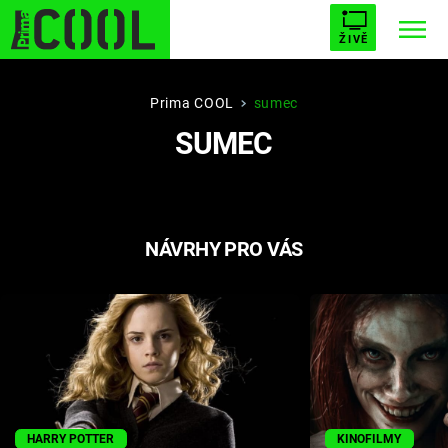
ŽIVĚ
STARHOUSE
BUFFY, PŘEMOŽITELKA UPÍRŮ
Trendy:
Prima COOL
sumec
SUMEC
ESCAPE
PLNEJ KOTEL
AVENGERS 5
NÁVRHY PRO VÁS
Témata
Filmy
Seriály
Hry
HARRY POTTER
KINOFILMY