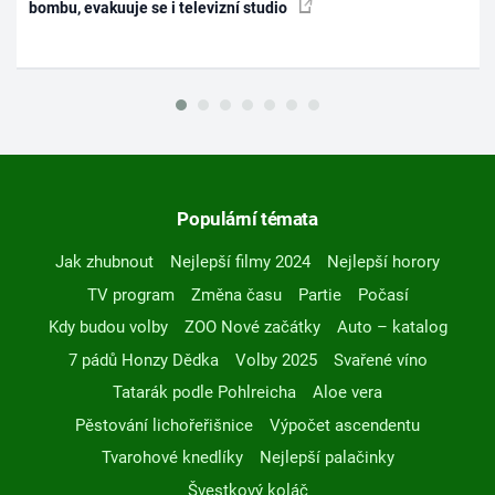
bombu, evakuuje se i televizní studio
Populární témata
Jak zhubnout
Nejlepší filmy 2024
Nejlepší horory
TV program
Změna času
Partie
Počasí
Kdy budou volby
ZOO Nové začátky
Auto – katalog
7 pádů Honzy Dědka
Volby 2025
Svařené víno
Tatarák podle Pohlreicha
Aloe vera
Pěstování lichořeřišnice
Výpočet ascendentu
Tvarohové knedlíky
Nejlepší palačinky
Švestkový koláč