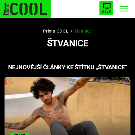
ŽIVĚ
STARHOUSE
BUFFY, PŘEMOŽITELKA UPÍRŮ
Trendy:
Prima COOL
štvanice
ŠTVANICE
ESCAPE
PLNEJ KOTEL
AVENGERS 5
NEJNOVĚJŠÍ ČLÁNKY KE ŠTÍTKU „ŠTVANICE“
Témata
Filmy
Seriály
Hry