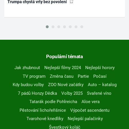
Trumpa chystá vrty bez povolení
Populární témata
Jak zhubnout
Nejlepší filmy 2024
Nejlepší horory
TV program
Změna času
Partie
Počasí
Kdy budou volby
ZOO Nové začátky
Auto – katalog
7 pádů Honzy Dědka
Volby 2025
Svařené víno
Tatarák podle Pohlreicha
Aloe vera
Pěstování lichořeřišnice
Výpočet ascendentu
Tvarohové knedlíky
Nejlepší palačinky
Švestkový koláč