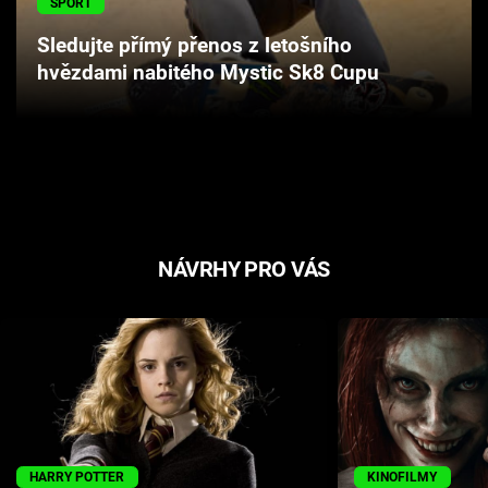
SPORT
Cool Esport
Sledujte přímý přenos z letošního
hvězdami nabitého Mystic Sk8 Cupu
Pořady
TV Program
Sledujte prima+
Přihlášení
NÁVRHY PRO VÁS
Sledujte nás
HARRY POTTER
KINOFILMY