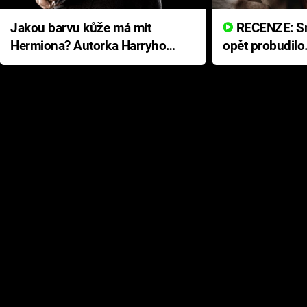
Jakou barvu kůže má mít
RECENZE: Smrtelné zlo se
Hermiona? Autorka Harryho
opět probudilo
Pottera přišla s ráznou
přichází s neo
odpovědí
hororovou nab