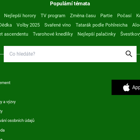
Populární témata
Nejlepší horory
TV program
Změna času
Partie
Počasí
K
Dědka
Volby 2025
Svařené víno
Tatarák podle Pohlreicha
Alo
t ascendentu
Tvarohové knedlíky
Nejlepší palačinky
Švestkov
ement
App
y a výzvy
ty
vání osobních údajů
ěda
ce