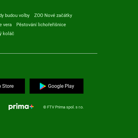
dy budou volby
ZOO Nové začátky
e vera
Pěstování lichořeřišnice
ý koláč
 Store
Google Play
© FTV Prima spol. s r.o.