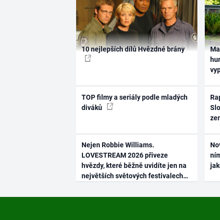
10 nejlepších dílů Hvězdné brány
Ma
hum
vy
TOP filmy a seriály podle mladých
Rap
diváků
Slo
ze
Nejen Robbie Williams.
No
LOVESTREAM 2026 přiveze
ním
hvězdy, které běžně uvidíte jen na
ja
největších světových festivalech