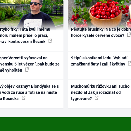
rtyho frky: Táta kvůli mému
Pěstujte brusinky! Na co je dobr
oru málem přišel o práci,
hořce kyselé červené ovoce?
práví kontroverzní Řezník
per Vercetti vyfasoval na
9 tipů s kostkami ledu: Vyhladí
vensku 5 let vězení, pak bude ze
zmačkané šaty i zalijí květiny
mě vyhoštěn
vý objev Kazmy? Blondýnka se s
Muchomůrku růžovku ani sucho
 vodí za ruce a fotí se na místě
nezdolá! Jak ji rozeznat od
ko Rosecká
tygrované?