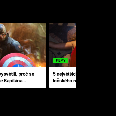
FILMY
ysvětlil, proč se
5 největších propadáků
le Kapitána
loňského roku: Disney na
jediné katastrofě prodělal 200
milionů dolarů