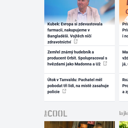
Kubek: Evropa si zdevastovala
Pri
farmacii, nakupujeme v
Pri
Bangladéši. Vojtěch ničí
i n
zdravotnictví
Zemřel známý hudebník a
Ma
producent Orbit. Spolupracoval s
vž
hvězdami jako Madonna a U2
já,
Útok v Tanvaldu: Pachatel měl
Ro
pobodat tři lidi, na místě zasahuje
Pr
policie
a 