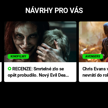
NÁVRHY PRO VÁS
KINOFILMY
AVENGERS
RECENZE: Smrtelné zlo se
Chris Evans v
opět probudilo. Nový Evil Dead
nevrátí do ro
přichází s neodolatelnou
Ameriky
hororovou nabídkou