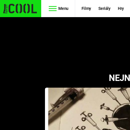
Menu
Filmy
Seriály
Hry
Seriály
Filmy
SIMPSONOVI
STAR WARS
HVĚZDNÁ
AVENGERS
BRÁNA
NEJN
RYCHLE A
TEORIE
ZBĚSILE 10
VELKÉHO
PREDÁTOR
TŘESKU
FUTURAMA