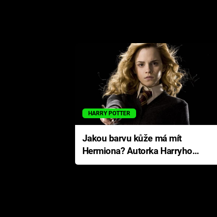
HARRY POTTER
Jakou barvu kůže má mít
Hermiona? Autorka Harryho
Pottera přišla s ráznou
odpovědí