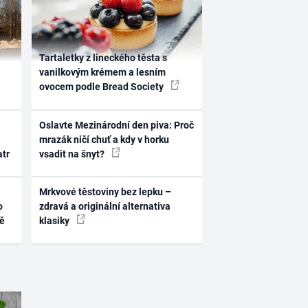
Tartaletky z lineckého těsta s
vanilkovým krémem a lesním
ovocem podle Bread Society
Oslavte Mezinárodní den piva: Proč
mrazák ničí chuť a kdy v horku
atr
vsadit na šnyt?
Mrkvové těstoviny bez lepku –
o
zdravá a originální alternativa
ně
klasiky