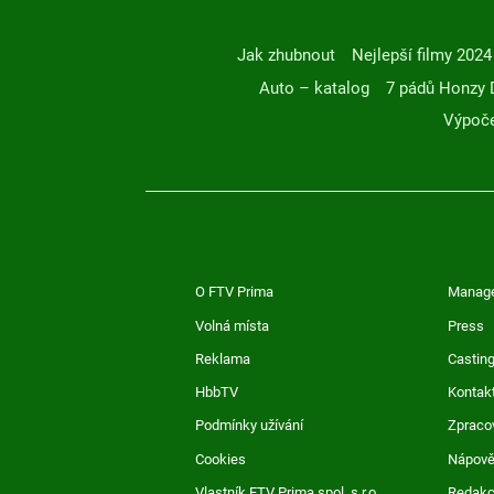
Jak zhubnout
Nejlepší filmy 2024
Auto – katalog
7 pádů Honzy 
Výpoče
O FTV Prima
Manag
Volná místa
Press
Reklama
Casting
HbbTV
Kontak
Podmínky užívání
Zpraco
Cookies
Nápov
Vlastník FTV Prima spol. s r.o.
Redak