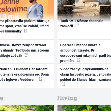
ma představila podzim: startuje
Tank KV-1 Němce dokonale
ma sport, vrací se Polabí, Zrádci
zaskočil
ové kriminálky
thiase Hložka ženy do vztahu
Operace Entebbe ukázala
dy uhnaly: Teď budu iniciátorem
schopnosti Izraele. Při
 slibuje zpěvák
osvobozování rukojmích padl br
premiéra
zloučení s Glenem Hansardem:
Video zachytilo výzkumníka na
outěná rakev, dojemná řeč Bona
okraji lávového jezera. Je to jak
zpěv Irglové s Vedderem
pohled do Slunce, hlásil vzruše