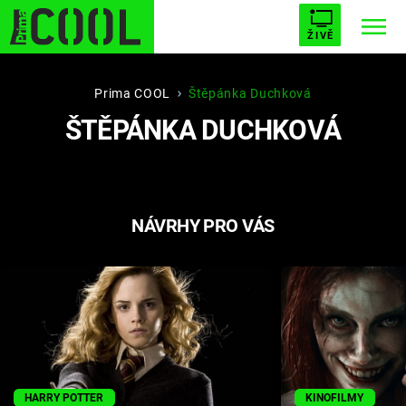
ŽIVĚ
STARHOUSE
BUFFY, PŘEMOŽITELKA UPÍRŮ
Trendy:
Prima COOL
Štěpánka Duchková
ŠTĚPÁNKA DUCHKOVÁ
ESCAPE
PLNEJ KOTEL
AVENGERS 5
NÁVRHY PRO VÁS
Témata
Filmy
Seriály
Hry
HARRY POTTER
KINOFILMY