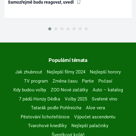
Samozřejmě budu reagovat, uvedl
Populární témata
Jak zhubnout
Nejlepší filmy 2024
Nejlepší horory
TV program
Změna času
Partie
Počasí
Kdy budou volby
ZOO Nové začátky
Auto – katalog
7 pádů Honzy Dědka
Volby 2025
Svařené víno
Tatarák podle Pohlreicha
Aloe vera
Pěstování lichořeřišnice
Výpočet ascendentu
Tvarohové knedlíky
Nejlepší palačinky
Švestkový koláč