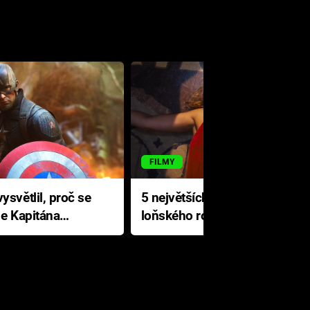
FILMY
ysvětlil, proč se
5 největších propadáků
le Kapitána
loňského roku: Disney na
jediné katastrofě prodělal 200
milionů dolarů