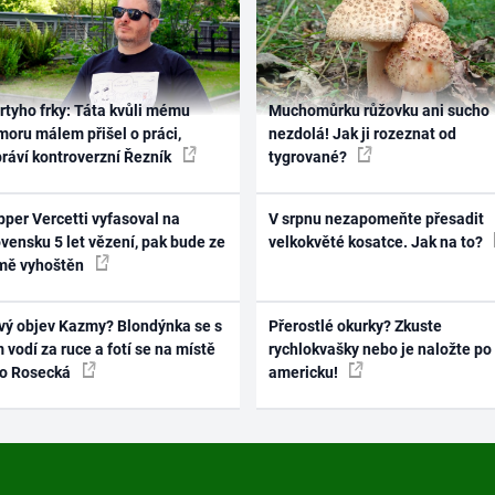
rtyho frky: Táta kvůli mému
Muchomůrku růžovku ani sucho
oru málem přišel o práci,
nezdolá! Jak ji rozeznat od
práví kontroverzní Řezník
tygrované?
per Vercetti vyfasoval na
V srpnu nezapomeňte přesadit
vensku 5 let vězení, pak bude ze
velkokvěté kosatce. Jak na to?
mě vyhoštěn
vý objev Kazmy? Blondýnka se s
Přerostlé okurky? Zkuste
 vodí za ruce a fotí se na místě
rychlokvašky nebo je naložte po
ko Rosecká
americku!