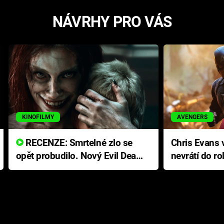
NÁVRHY PRO VÁS
KINOFILMY
AVENGERS
RECENZE: Smrtelné zlo se
Chris Evans v
opět probudilo. Nový Evil Dead
nevrátí do ro
přichází s neodolatelnou
Ameriky
hororovou nabídkou