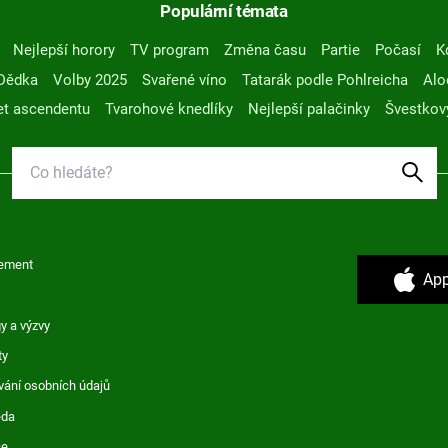
Populární témata
Nejlepší horory
TV program
Změna času
Partie
Počasí
K
Dědka
Volby 2025
Svařené víno
Tatarák podle Pohlreicha
Alo
t ascendentu
Tvarohové knedlíky
Nejlepší palačinky
Švestkov
ement
App
y a výzvy
ty
vání osobních údajů
ěda
ce