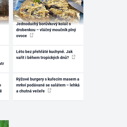
Jednoduchý borůvkový koláč s
drobenkou – vláčný moučník plný
ovoce
Léto bez přehřáté kuchyně. Jak
vařit i během tropických dnů?
atr
Rýžové burgery s kuřecím masem a
o
mrkví podávané se salátem – lehká
ně
a chutná večeře