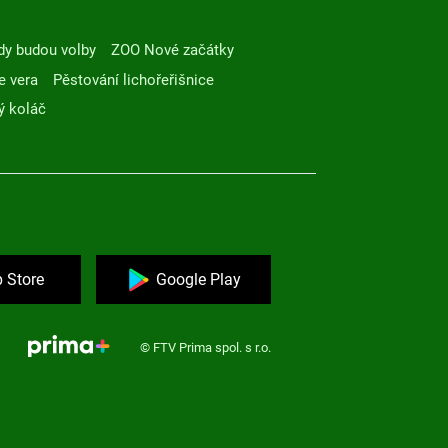
dy budou volby
ZOO Nové začátky
e vera
Pěstování lichořeřišnice
ý koláč
 Store
Google Play
© FTV Prima spol. s r.o.