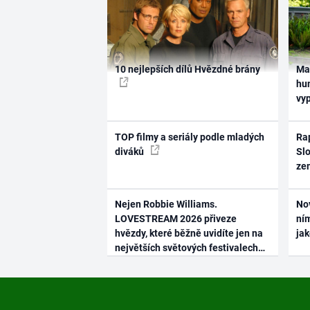
10 nejlepších dílů Hvězdné brány
Ma
hum
vy
TOP filmy a seriály podle mladých
Rap
diváků
Slo
ze
Nejen Robbie Williams.
No
LOVESTREAM 2026 přiveze
ním
hvězdy, které běžně uvidíte jen na
ja
největších světových festivalech