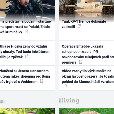
ma představila podzim: startuje
Tank KV-1 Němce dokonale
ma sport, vrací se Polabí, Zrádci
zaskočil
ové kriminálky
thiase Hložka ženy do vztahu
Operace Entebbe ukázala
dy uhnaly: Teď budu iniciátorem
schopnosti Izraele. Při
 slibuje zpěvák
osvobozování rukojmích padl br
premiéra
zloučení s Glenem Hansardem:
Video zachytilo výzkumníka na
outěná rakev, dojemná řeč Bona
okraji lávového jezera. Je to jak
zpěv Irglové s Vedderem
pohled do Slunce, hlásil vzruše