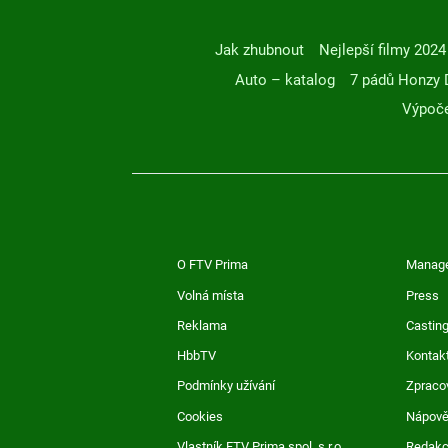
Jak zhubnout
Nejlepší filmy 2024
Auto – katalog
7 pádů Honzy 
Výpoče
O FTV Prima
Manag
Volná místa
Press
Reklama
Casting
HbbTV
Kontak
Podmínky užívání
Zpraco
Cookies
Nápov
Vlastník FTV Prima spol. s r.o.
Redak