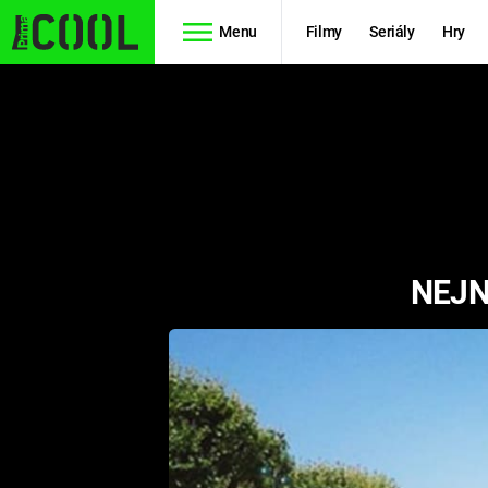
Menu
Filmy
Seriály
Hry
Seriály
Filmy
SIMPSONOVI
STAR WARS
HVĚZDNÁ
AVENGERS
BRÁNA
NEJN
RYCHLE A
TEORIE
ZBĚSILE 10
VELKÉHO
PREDÁTOR
TŘESKU
FUTURAMA