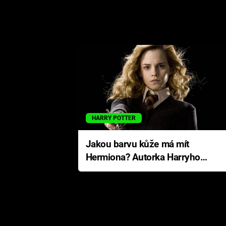
HARRY POTTER
Jakou barvu kůže má mít
Hermiona? Autorka Harryho
Pottera přišla s ráznou
odpovědí