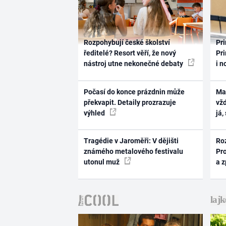
Rozpohybují české školství
Pri
ředitelé? Resort věří, že nový
Pri
nástroj utne nekonečné debaty
i n
Počasí do konce prázdnin může
Ma
překvapit. Detaily prozrazuje
vž
výhled
já,
Tragédie v Jaroměři: V dějišti
Ro
známého metalového festivalu
Pr
utonul muž
a 