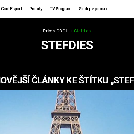
Cool Esport
Pořady
TV Program
Sledujte prima+
Prima COOL
Stefdies
Hry
Zábava
STEFDIES
MAFIA
ZÁBAVN
GALERI
GTA 6
NEJLEP
OVĚJŠÍ ČLÁNKY KE ŠTÍTKU „STEF
KINGDOM
KOMEDI
COME:
DELIVERANCE
CHUCK
NORRIS
ESPORT
DEADP