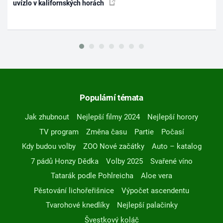
uvízlo v kalifornských horách
Populární témata
Jak zhubnout
Nejlepší filmy 2024
Nejlepší horory
TV program
Změna času
Partie
Počasí
Kdy budou volby
ZOO Nové začátky
Auto – katalog
7 pádů Honzy Dědka
Volby 2025
Svařené víno
Tatarák podle Pohlreicha
Aloe vera
Pěstování lichořeřišnice
Výpočet ascendentu
Tvarohové knedlíky
Nejlepší palačinky
Švestkový koláč