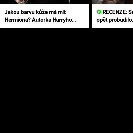
Jakou barvu kůže má mít
RECENZE: Smrtelné zlo se
Hermiona? Autorka Harryho
opět probudilo
Pottera přišla s ráznou
přichází s neo
odpovědí
hororovou nab