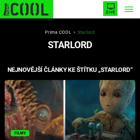
ŽIVĚ
STARHOUSE
BUFFY, PŘEMOŽITELKA UPÍRŮ
Trendy:
Prima COOL
Starlord
STARLORD
ESCAPE
PLNEJ KOTEL
AVENGERS 5
NEJNOVĚJŠÍ ČLÁNKY KE ŠTÍTKU „STARLORD“
Témata
Filmy
Seriály
Hry
FILMY