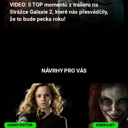
VIDEO: 5 TOP momentů z traileru na
Cool Esport
Strážce Galaxie 2, které nás přesvědčily,
že to bude pecka roku!
Pořady
TV Program
Sledujte prima+
Přihlášení
NÁVRHY PRO VÁS
Sledujte nás
HARRY POTTER
KINOFILMY