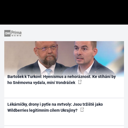
Bartošek k Turkovi: Hyenismus a nehoráznost. Ke stíhání by
ho Sněmovna vydala, míní Vondráček
Lékárničky, drony i pytle na mrtvoly: Jsou tržiště jako
Wildberries legitimním cílem Ukrajiny?