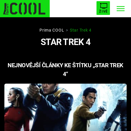
ŽIVĚ
STARHOUSE
BUFFY, PŘEMOŽITELKA UPÍRŮ
Trendy:
Prima COOL
Star Trek 4
STAR TREK 4
ESCAPE
PLNEJ KOTEL
AVENGERS 5
NEJNOVĚJŠÍ ČLÁNKY KE ŠTÍTKU „STAR TREK
4“
Témata
Filmy
Seriály
Hry