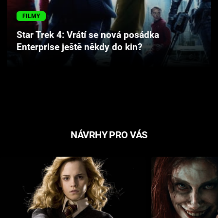
Cool Esport
FILMY
Pořady
Star Trek 4: Vrátí se nová posádka
Enterprise ještě někdy do kin?
TV Program
Sledujte prima+
Přihlášení
NÁVRHY PRO VÁS
Sledujte nás