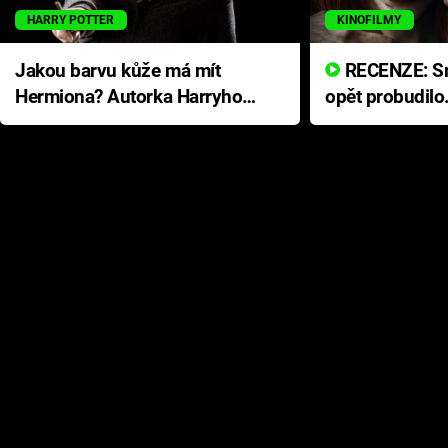
HARRY POTTER
KINOFILMY
Jakou barvu kůže má mít
RECENZE: Smrtelné zlo se
Hermiona? Autorka Harryho
opět probudilo
Pottera přišla s ráznou
přichází s neo
odpovědí
hororovou nab