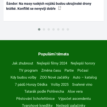
Šándor: Na masy ruských vojáků budou ukrajinské drony
krátké. Konflikt se nevyvíjí dobře
Populární témata
Jak zhubnout
Nejlepší filmy 2024
Nejlepší horory
TV program
Změna času
Partie
Počasí
Kdy budou volby
ZOO Nové začátky
Auto – katalog
7 pádů Honzy Dědka
Volby 2025
Svařené víno
Tatarák podle Pohlreicha
Aloe vera
Pěstování lichořeřišnice
Výpočet ascendentu
Tvarohové knedlíky
Nejlepší palačinky