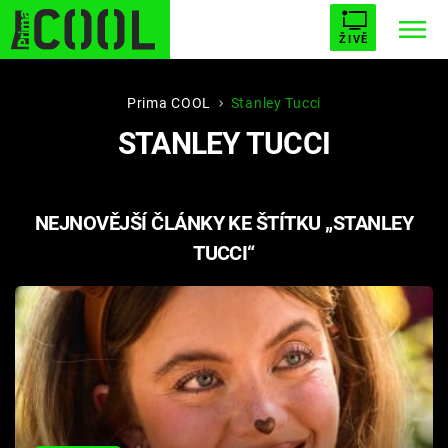
ŽIVĚ
STARHOUSE
BUFFY, PŘEMOŽITELKA UPÍRŮ
Trendy:
Prima COOL
Stanley Tucci
STANLEY TUCCI
ESCAPE
PLNEJ KOTEL
AVENGERS 5
NEJNOVĚJŠÍ ČLÁNKY KE ŠTÍTKU „STANLEY
TUCCI“
Témata
Filmy
Seriály
Hry