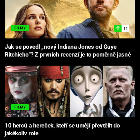
11
FILMY
Jak se povedl „nový Indiana Jones od Guye
Ritchieho“? Z prvních recenzí je to poměrně jasné
FILMY
10 herců a hereček, kteří se umějí převtělit do
jakékoliv role