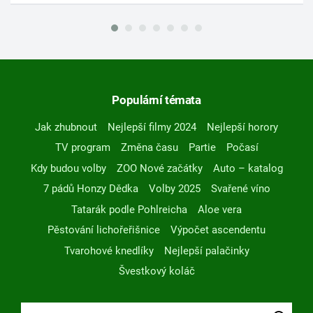
Populární témata
Jak zhubnout
Nejlepší filmy 2024
Nejlepší horory
TV program
Změna času
Partie
Počasí
Kdy budou volby
ZOO Nové začátky
Auto – katalog
7 pádů Honzy Dědka
Volby 2025
Svařené víno
Tatarák podle Pohlreicha
Aloe vera
Pěstování lichořeřišnice
Výpočet ascendentu
Tvarohové knedlíky
Nejlepší palačinky
Švestkový koláč