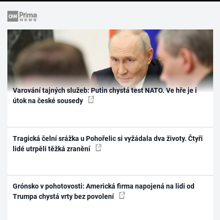
Varování tajných služeb: Putin chystá test NATO. Ve hře je i
útok na české sousedy
Tragická čelní srážka u Pohořelic si vyžádala dva životy. Čtyři
lidé utrpěli těžká zranění
Grónsko v pohotovosti: Americká firma napojená na lidi od
Trumpa chystá vrty bez povolení