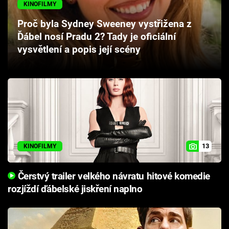
KINOFILMY
Cool Esport
Proč byla Sydney Sweeney vystřižena z
Pořady
Ďábel nosí Pradu 2? Tady je oficiální
vysvětlení a popis její scény
TV Program
Sledujte prima+
Přihlášení
13
KINOFILMY
Sledujte nás
Čerstvý trailer velkého návratu hitové komedie
rozjíždí ďábelské jiskření naplno