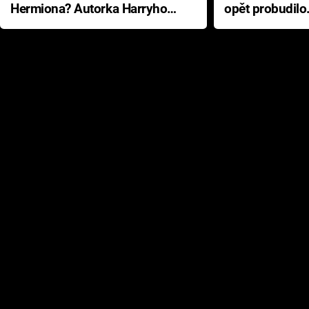
Hermiona? Autorka Harryho
opět probudilo
Pottera přišla s ráznou
přichází s neo
odpovědí
hororovou nab