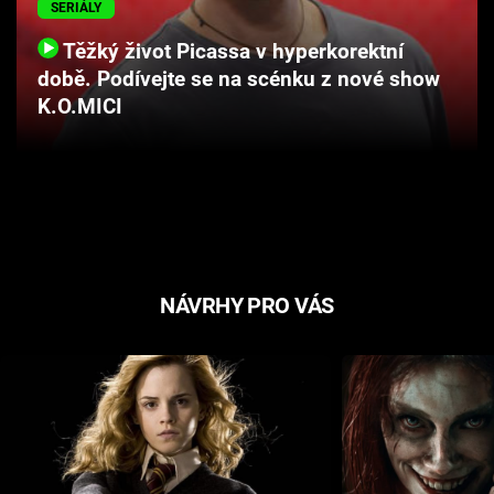
SERIÁLY
Cool Esport
Těžký život Picassa v hyperkorektní
Pořady
době. Podívejte se na scénku z nové show
K.O.MICI
TV Program
Sledujte prima+
Přihlášení
NÁVRHY PRO VÁS
Sledujte nás