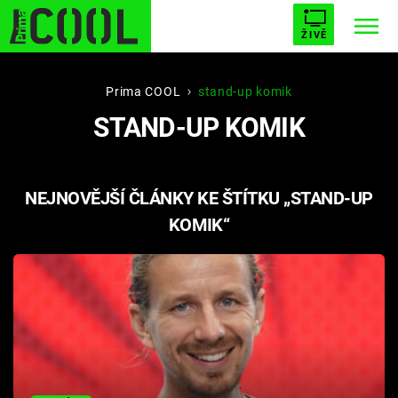
ŽIVĚ
STARHOUSE
BUFFY, PŘEMOŽITELKA UPÍRŮ
Trendy:
Prima COOL
stand-up komik
STAND-UP KOMIK
ESCAPE
PLNEJ KOTEL
AVENGERS 5
NEJNOVĚJŠÍ ČLÁNKY KE ŠTÍTKU „STAND-UP
KOMIK“
Témata
Filmy
Seriály
Hry