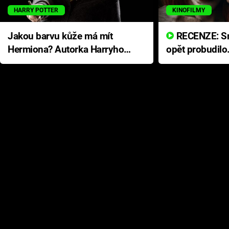
HARRY POTTER
KINOFILMY
Jakou barvu kůže má mít
RECENZE: Smrtelné zlo se
Hermiona? Autorka Harryho
opět probudilo
Pottera přišla s ráznou
přichází s neo
odpovědí
hororovou nab