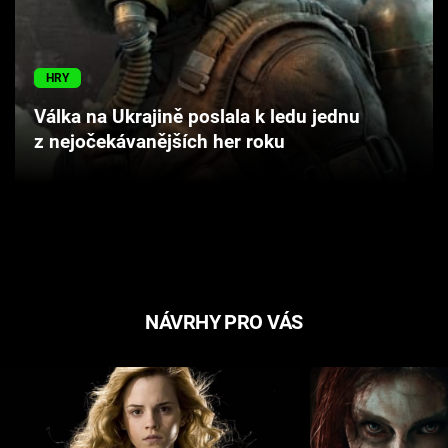
Cool Esport
Pořady
HRY
Válka na Ukrajině poslala k ledu jednu
TV Program
z nejočekávanějších her roku
Sledujte prima+
Přihlášení
Sledujte nás
NÁVRHY PRO VÁS