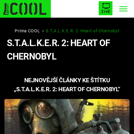
ŽIVĚ
STARHOUSE
BUFFY, PŘEMOŽITELKA UPÍRŮ
Trendy:
Prima COOL
S.T.A.L.K.E.R. 2: Heart of Chernobyl
S.T.A.L.K.E.R. 2: HEART OF
ESCAPE
PLNEJ KOTEL
AVENGERS 5
CHERNOBYL
NEJNOVĚJŠÍ ČLÁNKY KE ŠTÍTKU
Témata
„S.T.A.L.K.E.R. 2: HEART OF CHERNOBYL“
Filmy
Seriály
Hry