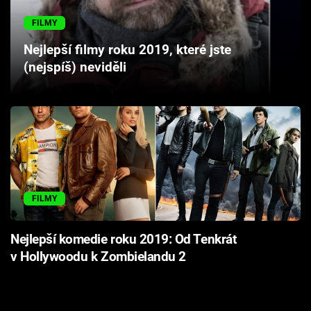
Cool Esport
FILMY
Pořady
Nejlepší filmy roku 2019, které jste
(nejspíš) neviděli
TV Program
Sledujte prima+
Přihlášení
FILMY
Sledujte nás
Nejlepší komedie roku 2019: Od Tenkrát
v Hollywoodu k Zombielandu 2