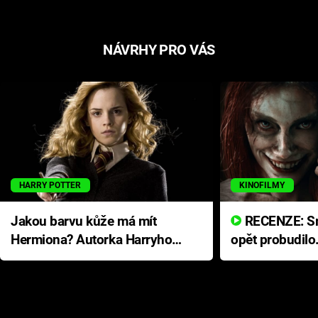
NÁVRHY PRO VÁS
HARRY POTTER
KINOFILMY
Jakou barvu kůže má mít
RECENZE: Smrtelné zlo se
Hermiona? Autorka Harryho
opět probudilo
Pottera přišla s ráznou
přichází s neo
odpovědí
hororovou nab