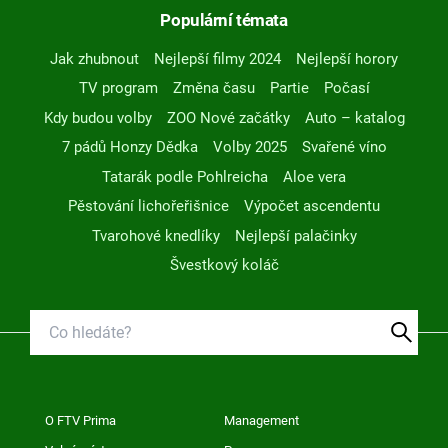
Populární témata
Jak zhubnout
Nejlepší filmy 2024
Nejlepší horory
TV program
Změna času
Partie
Počasí
Kdy budou volby
ZOO Nové začátky
Auto – katalog
7 pádů Honzy Dědka
Volby 2025
Svařené víno
Tatarák podle Pohlreicha
Aloe vera
Pěstování lichořeřišnice
Výpočet ascendentu
Tvarohové knedlíky
Nejlepší palačinky
Švestkový koláč
O FTV Prima
Management