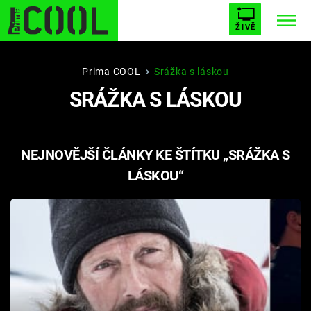
ŽIVĚ
STARHOUSE
BUFFY, PŘEMOŽITELKA UPÍRŮ
Trendy:
Prima COOL
Srážka s láskou
SRÁŽKA S LÁSKOU
ESCAPE
PLNEJ KOTEL
AVENGERS 5
NEJNOVĚJŠÍ ČLÁNKY KE ŠTÍTKU „SRÁŽKA S
LÁSKOU“
Témata
Filmy
Seriály
Hry