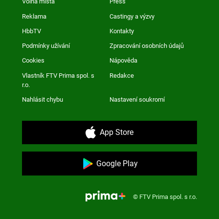
Volná místa
Press
Reklama
Castingy a výzvy
HbbTV
Kontakty
Podmínky užívání
Zpracování osobních údajů
Cookies
Nápověda
Vlastník FTV Prima spol. s
Redakce
r.o.
Nahlásit chybu
Nastavení soukromí
App Store
Google Play
© FTV Prima spol. s r.o.