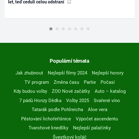
let, teď ceduli celou odstraní
Populární témata
Jak zhubnout
Nejlepší filmy 2024
Nejlepší horory
TV program
Změna času
Partie
Počasí
Kdy budou volby
ZOO Nové začátky
Auto – katalog
7 pádů Honzy Dědka
Volby 2025
Svařené víno
Tatarák podle Pohlreicha
Aloe vera
Pěstování lichořeřišnice
Výpočet ascendentu
Tvarohové knedlíky
Nejlepší palačinky
Švestkový koláč