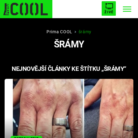
ŽIVĚ
STARHOUSE
BUFFY, PŘEMOŽITELKA UPÍRŮ
Trendy:
Prima COOL
šrámy
ŠRÁMY
ESCAPE
PLNEJ KOTEL
AVENGERS 5
NEJNOVĚJŠÍ ČLÁNKY KE ŠTÍTKU „ŠRÁMY“
Témata
Filmy
Seriály
Hry