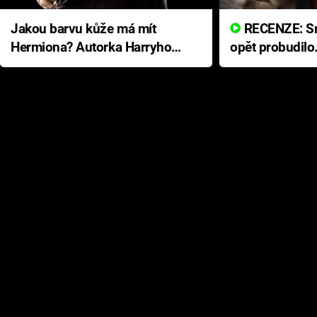
Jakou barvu kůže má mít
RECENZE: Smrtelné zlo se
Hermiona? Autorka Harryho
opět probudilo
Pottera přišla s ráznou
přichází s neo
odpovědí
hororovou nab