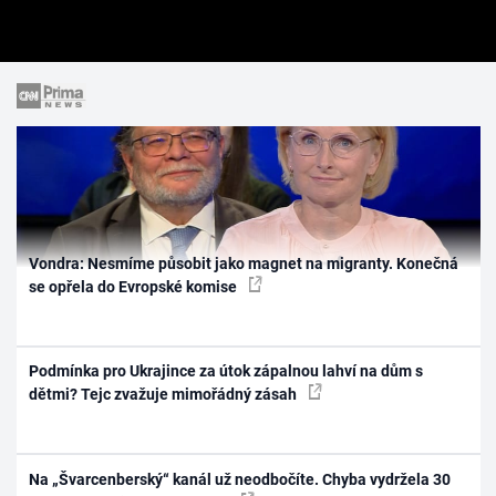
Vondra: Nesmíme působit jako magnet na migranty. Konečná
se opřela do Evropské komise
Podmínka pro Ukrajince za útok zápalnou lahví na dům s
dětmi? Tejc zvažuje mimořádný zásah
Na „Švarcenberský“ kanál už neodbočíte. Chyba vydržela 30