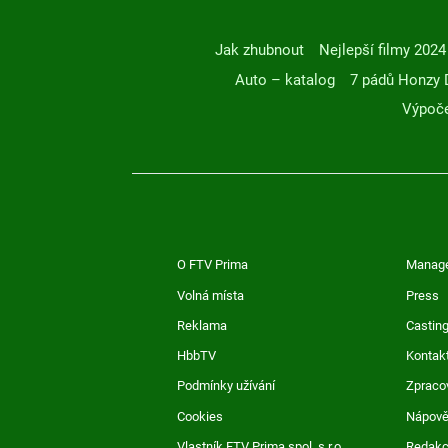
Jak zhubnout
Nejlepší filmy 2024
Auto – katalog
7 pádů Honzy 
Výpoče
O FTV Prima
Manag
Volná místa
Press
Reklama
Casting
HbbTV
Kontak
Podmínky užívání
Zpraco
Cookies
Nápov
Vlastník FTV Prima spol. s r.o.
Redak