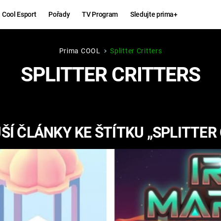
Cool Esport
Pořady
TV Program
Sledujte prima+
Prima COOL
Splitter Critters
Hry
Zábava
SPLITTER CRITTERS
MAFIA
ZÁBAVN
GALERI
GTA 6
NEJLEP
Í ČLÁNKY KE ŠTÍTKU „SPLITTER
KINGDOM
KOMEDI
COME:
DELIVERANCE
CHUCK
NORRIS
ESPORT
DEADP