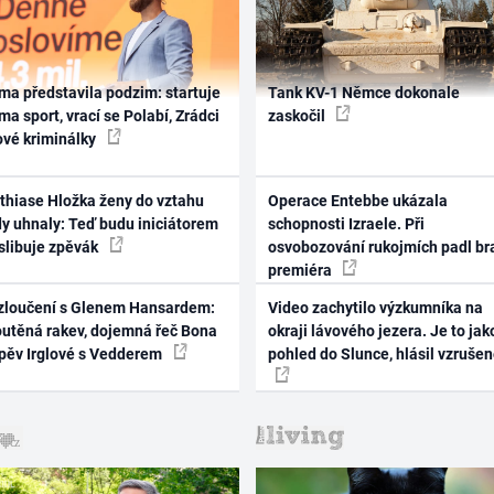
ma představila podzim: startuje
Tank KV-1 Němce dokonale
ma sport, vrací se Polabí, Zrádci
zaskočil
ové kriminálky
thiase Hložka ženy do vztahu
Operace Entebbe ukázala
dy uhnaly: Teď budu iniciátorem
schopnosti Izraele. Při
 slibuje zpěvák
osvobozování rukojmích padl br
premiéra
zloučení s Glenem Hansardem:
Video zachytilo výzkumníka na
outěná rakev, dojemná řeč Bona
okraji lávového jezera. Je to jak
zpěv Irglové s Vedderem
pohled do Slunce, hlásil vzruše