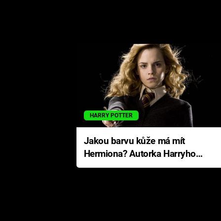
HARRY POTTER
Jakou barvu kůže má mít
Hermiona? Autorka Harryho
Pottera přišla s ráznou
odpovědí