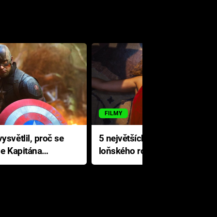
FILMY
ysvětlil, proč se
5 největších propadáků
le Kapitána
loňského roku: Disney na
jediné katastrofě prodělal 200
milionů dolarů