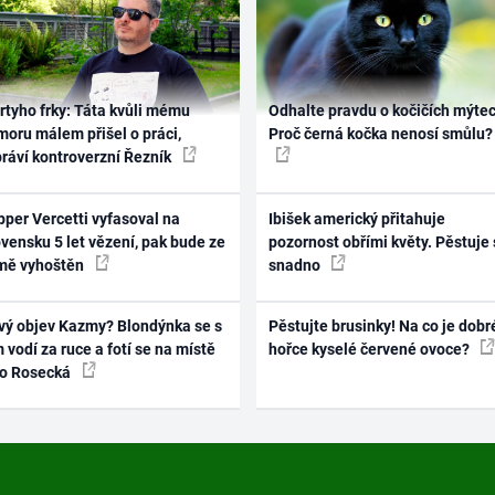
rtyho frky: Táta kvůli mému
Odhalte pravdu o kočičích mýtec
oru málem přišel o práci,
Proč černá kočka nenosí smůlu?
práví kontroverzní Řezník
per Vercetti vyfasoval na
Ibišek americký přitahuje
vensku 5 let vězení, pak bude ze
pozornost obřími květy. Pěstuje 
mě vyhoštěn
snadno
vý objev Kazmy? Blondýnka se s
Pěstujte brusinky! Na co je dobr
 vodí za ruce a fotí se na místě
hořce kyselé červené ovoce?
ko Rosecká