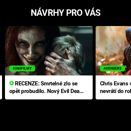
NÁVRHY PRO VÁS
KINOFILMY
AVENGERS
RECENZE: Smrtelné zlo se
Chris Evans v
opět probudilo. Nový Evil Dead
nevrátí do ro
přichází s neodolatelnou
Ameriky
hororovou nabídkou