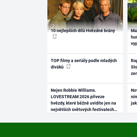
10 nejlepších dílů Hvězdné brány
Ma
hum
vy
TOP filmy a seriály podle mladých
Rap
diváků
Slo
ze
Nejen Robbie Williams.
No
LOVESTREAM 2026 přiveze
ním
hvězdy, které běžně uvidíte jen na
ja
největších světových festivalech