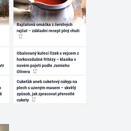
Rajčatová omáčka z čerstvých
rajčat – základní recept plný chuti
Obalovaný kuřecí řízek s vejcem z
horkovzdušné fritézy – klasika v
atr
novém pojetí podle Jamieho
Olivera
Cukeťák aneb cuketový nákyp na
o
plech s uzeným masem – skvělý
ně
způsob, jak zpracovat přerostlé
cukety