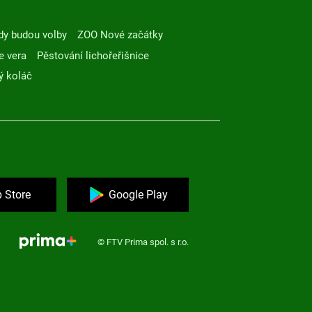
dy budou volby
ZOO Nové začátky
e vera
Pěstování lichořeřišnice
ý koláč
 Store
Google Play
© FTV Prima spol. s r.o.