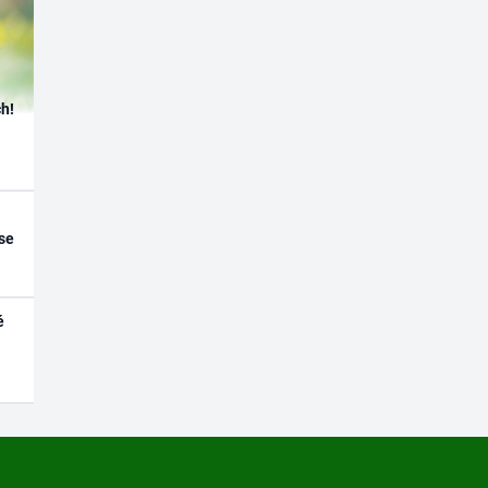
h!
se
é