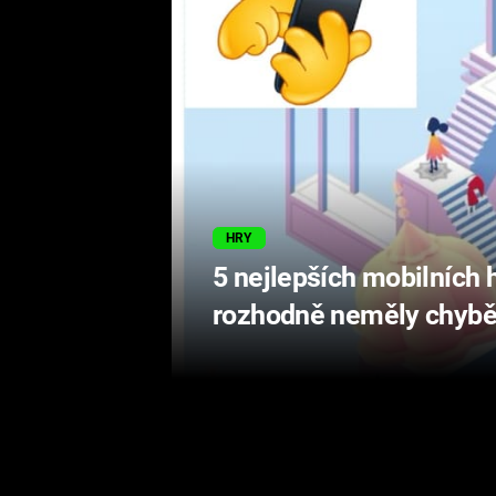
HRY
5 nejlepších mobilních h
rozhodně neměly chybě