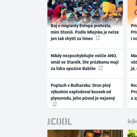
Boj s migranty Evropa prohrála,
Pri
míní Stoniš. Podle Mlejnka je nelze
Pri
jen tak chytit za límec
i n
Nikdy nezpochybňujte voliče ANO,
Ma
smál se Staněk. Dle průzkumu mají
vž
za lídra opozice Babiše
já,
Poplach v Bulharsku: Dron plný
Ro
výbušnin explodoval kousek od
Pr
plynovodu, jeho původ je nejasný
a 