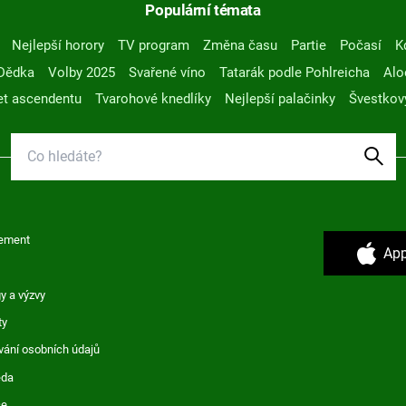
Populární témata
Nejlepší horory
TV program
Změna času
Partie
Počasí
K
Dědka
Volby 2025
Svařené víno
Tatarák podle Pohlreicha
Alo
t ascendentu
Tvarohové knedlíky
Nejlepší palačinky
Švestkov
ement
App
y a výzvy
ty
vání osobních údajů
ěda
ce