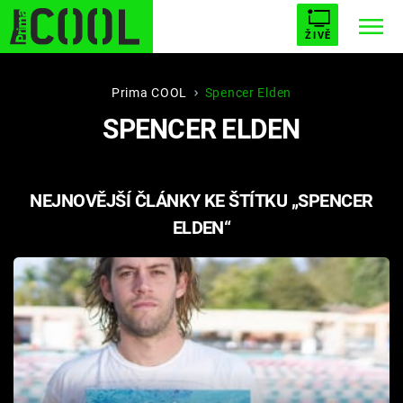
ŽIVĚ
STARHOUSE
BUFFY, PŘEMOŽITELKA UPÍRŮ
Trendy:
Prima COOL
Spencer Elden
SPENCER ELDEN
ESCAPE
PLNEJ KOTEL
AVENGERS 5
NEJNOVĚJŠÍ ČLÁNKY KE ŠTÍTKU „SPENCER
ELDEN“
Témata
Filmy
Seriály
Hry