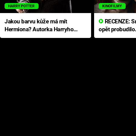
HARRY POTTER
KINOFILMY
Jakou barvu kůže má mít
RECENZE: Smrtelné zlo se
Hermiona? Autorka Harryho
opět probudilo
Pottera přišla s ráznou
přichází s neo
odpovědí
hororovou nab