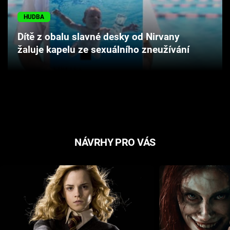
Cool Esport
HUDBA
Pořady
Dítě z obalu slavné desky od Nirvany
žaluje kapelu ze sexuálního zneužívání
TV Program
Sledujte prima+
Přihlášení
NÁVRHY PRO VÁS
Sledujte nás