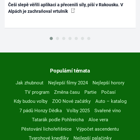
Češi slepě věřili aplikaci a přecenili síly, píší v Rakousku. V
Alpách je zachraňoval vrtulník
Populární témata
Jak zhubnout
Nejlepší filmy 2024
Nejlepší horory
TV program
Změna času
Partie
Počasí
Kdy budou volby
ZOO Nové začátky
Auto – katalog
7 pádů Honzy Dědka
Volby 2025
Svařené víno
Tatarák podle Pohlreicha
Aloe vera
Pěstování lichořeřišnice
Výpočet ascendentu
Tvarohové knedlíky
Nejlepší palačinky