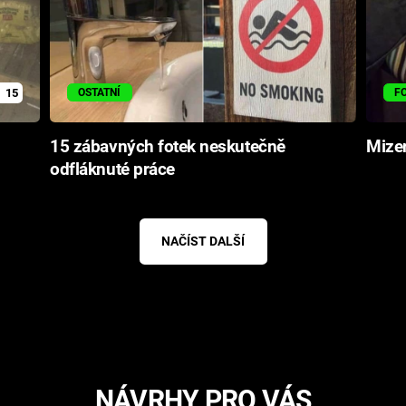
15
OSTATNÍ
F
15 zábavných fotek neskutečně
Mize
odfláknuté práce
NAČÍST DALŠÍ
NÁVRHY PRO VÁS