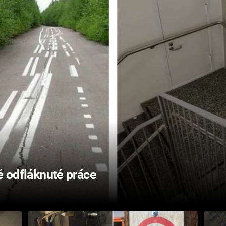
ě odfláknuté práce