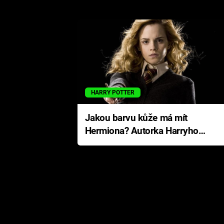
HARRY POTTER
Jakou barvu kůže má mít
Hermiona? Autorka Harryho
Pottera přišla s ráznou
odpovědí