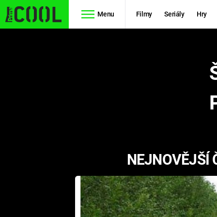
Menu
Filmy
Seriály
Hry
Seriály
Filmy
SIMPSONOVI
STAR WARS
HVĚZDNÁ
AVENGERS
BRÁNA
RYCHLE A
TEORIE
ZBĚSILE 10
NEJNOVĚJŠÍ 
VELKÉHO
PREDÁTOR
TŘESKU
FUTURAMA