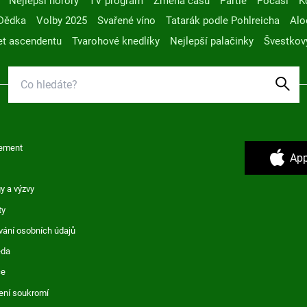
Nejlepší horory
TV program
Změna času
Partie
Počasí
K
Dědka
Volby 2025
Svařené víno
Tatarák podle Pohlreicha
Alo
t ascendentu
Tvarohové knedlíky
Nejlepší palačinky
Švestkov
ement
App
y a výzvy
ty
vání osobních údajů
ěda
ce
ení soukromí