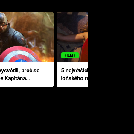
FILMY
ysvětlil, proč se
5 největších propadáků
le Kapitána
loňského roku: Disney na
jediné katastrofě prodělal 200
milionů dolarů