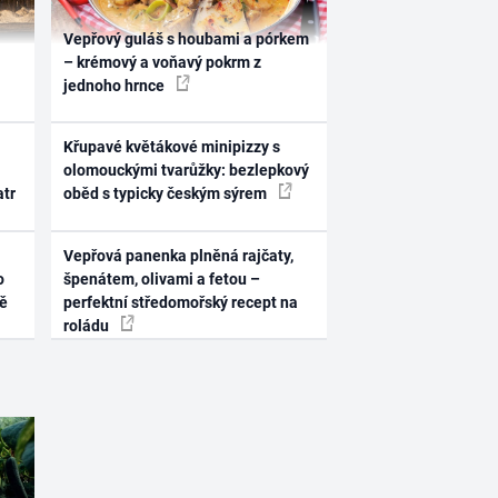
Vepřový guláš s houbami a pórkem
– krémový a voňavý pokrm z
jednoho hrnce
Křupavé květákové minipizzy s
olomouckými tvarůžky: bezlepkový
atr
oběd s typicky českým sýrem
Vepřová panenka plněná rajčaty,
o
špenátem, olivami a fetou –
ně
perfektní středomořský recept na
roládu