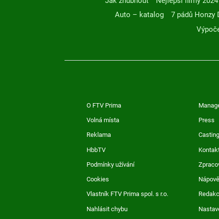
Jak zhubnout
Nejlepší filmy 2024
Auto – katalog
7 pádů Honzy 
Výpoče
O FTV Prima
Manag
Volná místa
Press
Reklama
Casting
HbbTV
Kontak
Podmínky užívání
Zpraco
Cookies
Nápov
Vlastník FTV Prima spol. s r.o.
Redak
Nahlásit chybu
Nastav