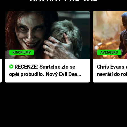
KINOFILMY
AVENGERS
RECENZE: Smrtelné zlo se
Chris Evans v
opět probudilo. Nový Evil Dead
nevrátí do ro
přichází s neodolatelnou
Ameriky
hororovou nabídkou