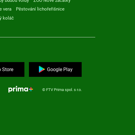
dy budou volby
ZOO Nové začátky
e vera
Pěstování lichořeřišnice
ý koláč
 Store
Google Play
© FTV Prima spol. s r.o.