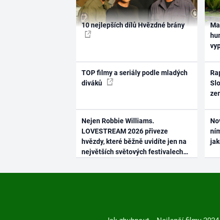
10 nejlepších dílů Hvězdné brány
Ma
hum
vy
TOP filmy a seriály podle mladých
Rap
diváků
Slo
ze
Nejen Robbie Williams.
No
LOVESTREAM 2026 přiveze
ním
hvězdy, které běžně uvidíte jen na
ja
největších světových festivalech