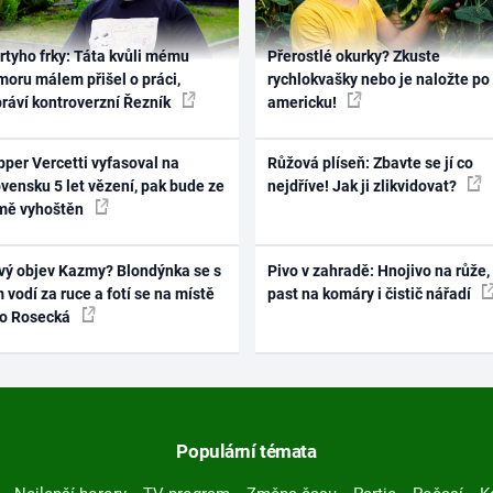
rtyho frky: Táta kvůli mému
Přerostlé okurky? Zkuste
oru málem přišel o práci,
rychlokvašky nebo je naložte po
práví kontroverzní Řezník
americku!
per Vercetti vyfasoval na
Růžová plíseň: Zbavte se jí co
vensku 5 let vězení, pak bude ze
nejdříve! Jak ji zlikvidovat?
mě vyhoštěn
vý objev Kazmy? Blondýnka se s
Pivo v zahradě: Hnojivo na růže,
 vodí za ruce a fotí se na místě
past na komáry i čistič nářadí
ko Rosecká
Populární témata