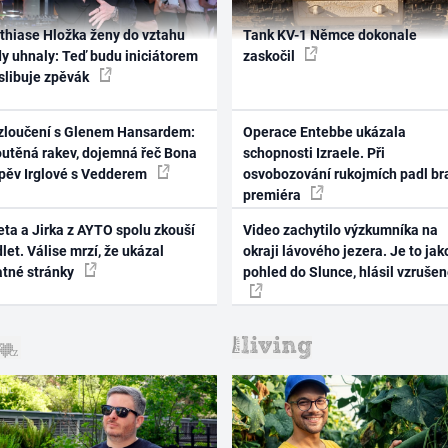
thiase Hložka ženy do vztahu
Tank KV-1 Němce dokonale
dy uhnaly: Teď budu iniciátorem
zaskočil
 slibuje zpěvák
zloučení s Glenem Hansardem:
Operace Entebbe ukázala
outěná rakev, dojemná řeč Bona
schopnosti Izraele. Při
zpěv Irglové s Vedderem
osvobozování rukojmích padl br
premiéra
ta a Jirka z AYTO spolu zkouší
Video zachytilo výzkumníka na
let. Válise mrzí, že ukázal
okraji lávového jezera. Je to jak
atné stránky
pohled do Slunce, hlásil vzruše