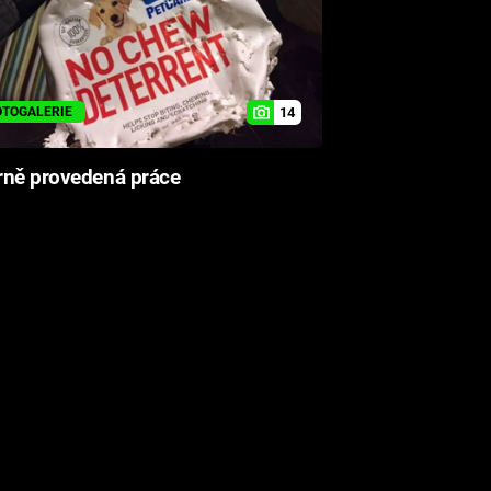
14
OTOGALERIE
rně provedená práce