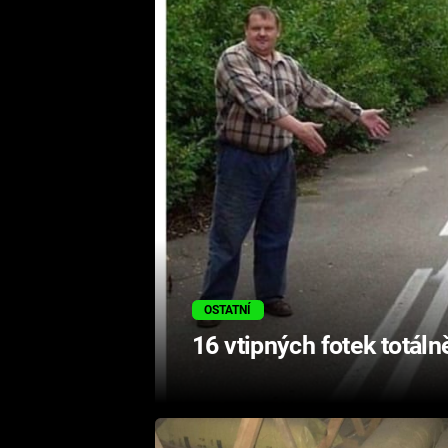
OSTATNÍ
16 vtipných fotek totáln