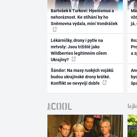
Bartošek k Turkovi: Hyenismus a
Ma
nehoráznost. Ke stíhání by ho
vž
Sněmovna vydala, míní Vondráček
já,
Lékárničky, drony i pytle na
Ro
mrtvoly: Jsou tržiště jako
Pr
Wildberries legitimním cílem
a 
Ukrajiny?
Šándor: Na masy ruských vojáků
Ane
budou ukrajinské drony krátké.
byd
Konflikt se nevyvíjí dobře
šp