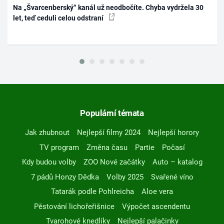
Na „Švarcenberský“ kanál už neodbočíte. Chyba vydržela 30
let, teď ceduli celou odstraní
Populární témata
Jak zhubnout
Nejlepší filmy 2024
Nejlepší horory
TV program
Změna času
Partie
Počasí
Kdy budou volby
ZOO Nové začátky
Auto – katalog
7 pádů Honzy Dědka
Volby 2025
Svařené víno
Tatarák podle Pohlreicha
Aloe vera
Pěstování lichořeřišnice
Výpočet ascendentu
Tvarohové knedlíky
Nejlepší palačinky