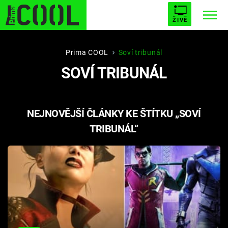
ŽIVĚ
STARHOUSE
BUFFY, PŘEMOŽITELKA UPÍRŮ
Trendy:
Prima COOL
Soví tribunál
SOVÍ TRIBUNÁL
ESCAPE
PLNEJ KOTEL
AVENGERS 5
NEJNOVĚJŠÍ ČLÁNKY KE ŠTÍTKU „SOVÍ
TRIBUNÁL“
Témata
Filmy
Seriály
Hry