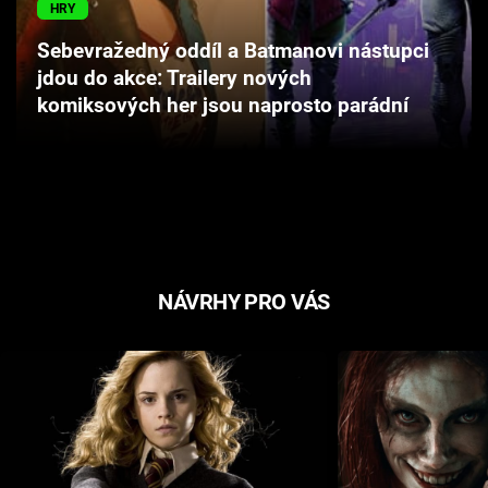
HRY
Cool Esport
Sebevražedný oddíl a Batmanovi nástupci
Pořady
jdou do akce: Trailery nových
komiksových her jsou naprosto parádní
TV Program
Sledujte prima+
Přihlášení
NÁVRHY PRO VÁS
Sledujte nás