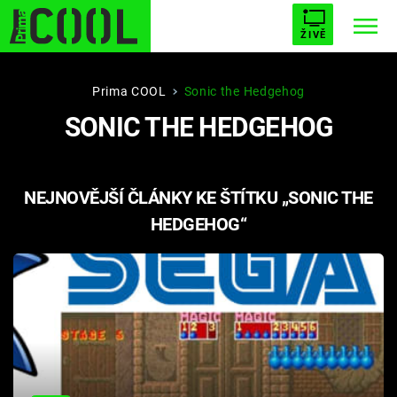
ŽIVĚ
STARHOUSE
BUFFY, PŘEMOŽITELKA UPÍRŮ
Trendy:
Prima COOL
Sonic the Hedgehog
SONIC THE HEDGEHOG
ESCAPE
PLNEJ KOTEL
AVENGERS 5
NEJNOVĚJŠÍ ČLÁNKY KE ŠTÍTKU „SONIC THE
HEDGEHOG“
Témata
Filmy
Seriály
Hry