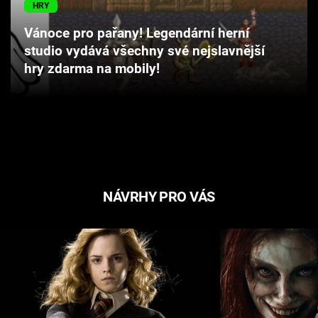
HRY
Cool Esport
Vánoce pro pařany! Legendární herní
Pořady
studio vydává všechny své nejslavnější
hry zdarma na mobily!
TV Program
Sledujte prima+
Přihlášení
NÁVRHY PRO VÁS
Sledujte nás