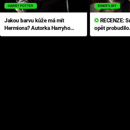
HARRY POTTER
KINOFILMY
Jakou barvu kůže má mít
RECENZE: Smrtelné zlo se
Hermiona? Autorka Harryho
opět probudilo
Pottera přišla s ráznou
přichází s neo
odpovědí
hororovou nab