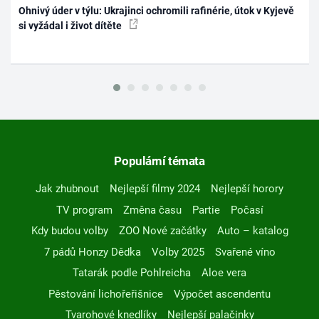
Ohnivý úder v týlu: Ukrajinci ochromili rafinérie, útok v Kyjevě
si vyžádal i život dítěte
Populární témata
Jak zhubnout
Nejlepší filmy 2024
Nejlepší horory
TV program
Změna času
Partie
Počasí
Kdy budou volby
ZOO Nové začátky
Auto – katalog
7 pádů Honzy Dědka
Volby 2025
Svařené víno
Tatarák podle Pohlreicha
Aloe vera
Pěstování lichořeřišnice
Výpočet ascendentu
Tvarohové knedlíky
Nejlepší palačinky