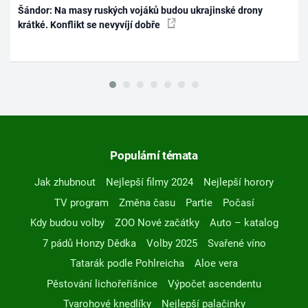
Šándor: Na masy ruských vojáků budou ukrajinské drony
krátké. Konflikt se nevyvíjí dobře
Populární témata
Jak zhubnout
Nejlepší filmy 2024
Nejlepší horory
TV program
Změna času
Partie
Počasí
Kdy budou volby
ZOO Nové začátky
Auto – katalog
7 pádů Honzy Dědka
Volby 2025
Svařené víno
Tatarák podle Pohlreicha
Aloe vera
Pěstování lichořeřišnice
Výpočet ascendentu
Tvarohové knedlíky
Nejlepší palačinky