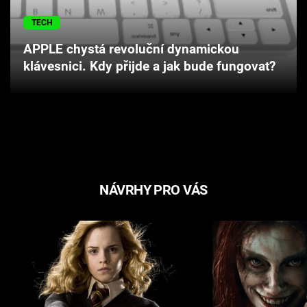
Cool Esport
TECH
Pořady
APPLE chystá revoluční dynamickou
klávesnici. Kdy přijde a jak bude fungovat?
TV Program
Sledujte prima+
Přihlášení
NÁVRHY PRO VÁS
Sledujte nás