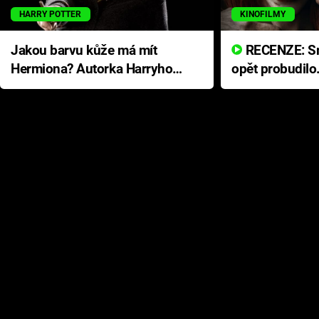
HARRY POTTER
KINOFILMY
Jakou barvu kůže má mít
RECENZE: Smrtelné zlo se
Hermiona? Autorka Harryho
opět probudilo
Pottera přišla s ráznou
přichází s neo
odpovědí
hororovou nab