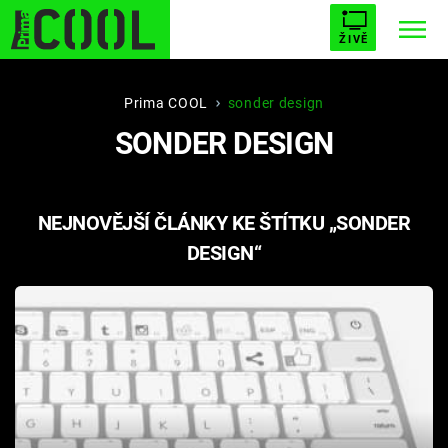
ŽIVĚ
STARHOUSE
BUFFY, PŘEMOŽITELKA UPÍRŮ
Trendy:
Prima COOL
sonder design
SONDER DESIGN
ESCAPE
PLNEJ KOTEL
AVENGERS 5
NEJNOVĚJŠÍ ČLÁNKY KE ŠTÍTKU „SONDER
DESIGN“
Témata
Filmy
Seriály
Hry