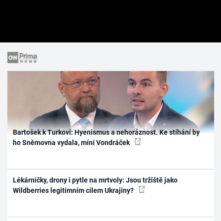
Bartošek k Turkovi: Hyenismus a nehoráznost. Ke stíhání by
ho Sněmovna vydala, míní Vondráček
Lékárničky, drony i pytle na mrtvoly: Jsou tržiště jako
Wildberries legitimním cílem Ukrajiny?