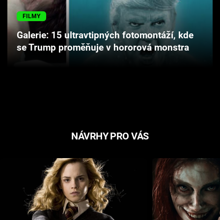
Cool Esport
FILMY
Pořady
Galerie: 15 ultravtipných fotomontáží, kde
se Trump proměňuje v hororová monstra
TV Program
Sledujte prima+
Přihlášení
NÁVRHY PRO VÁS
Sledujte nás