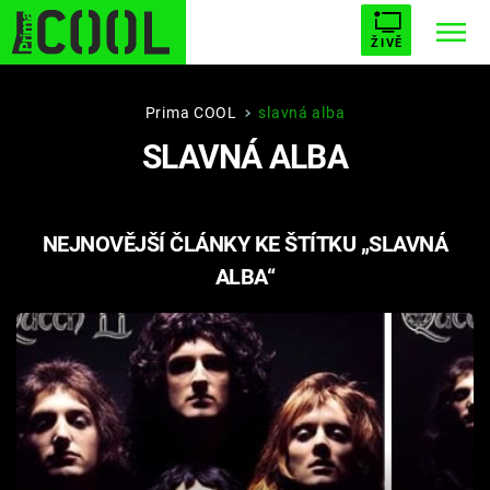
ŽIVĚ
STARHOUSE
BUFFY, PŘEMOŽITELKA UPÍRŮ
Trendy:
Prima COOL
slavná alba
SLAVNÁ ALBA
ESCAPE
PLNEJ KOTEL
AVENGERS 5
NEJNOVĚJŠÍ ČLÁNKY KE ŠTÍTKU „SLAVNÁ
ALBA“
Témata
Filmy
Seriály
Hry