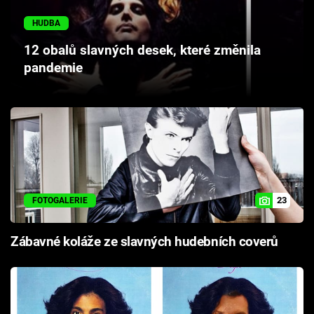
Cool Esport
HUDBA
Pořady
12 obalů slavných desek, které změnila
pandemie
TV Program
Sledujte prima+
Přihlášení
23
FOTOGALERIE
Sledujte nás
Zábavné koláže ze slavných hudebních coverů