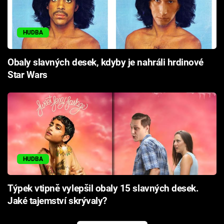
HUDBA
Obaly slavných desek, kdyby je nahráli hrdinové
Star Wars
HUDBA
Týpek vtipně vylepšil obaly 15 slavných desek.
Jaké tajemství skrývaly?