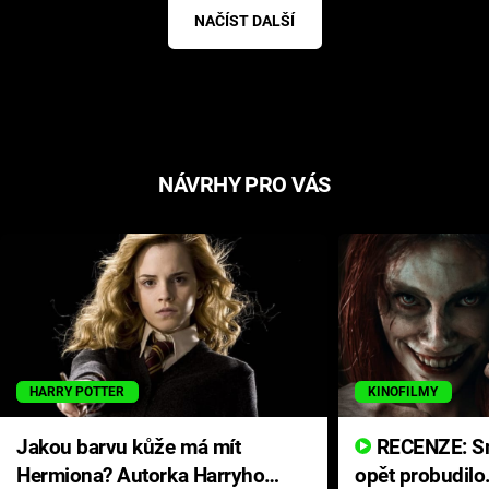
NAČÍST DALŠÍ
NÁVRHY PRO VÁS
HARRY POTTER
KINOFILMY
Jakou barvu kůže má mít
RECENZE: Smrtelné zlo se
Hermiona? Autorka Harryho
opět probudilo