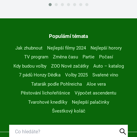
Populární témata
Jak zhubnout
Nejlepší filmy 2024
Nejlepší horory
TV program
Změna času
Partie
Počasí
Kdy budou volby
ZOO Nové začátky
Auto – katalog
7 pádů Honzy Dědka
Volby 2025
Svařené víno
Tatarák podle Pohlreicha
Aloe vera
Pěstování lichořeřišnice
Výpočet ascendentu
Tvarohové knedlíky
Nejlepší palačinky
Švestkový koláč