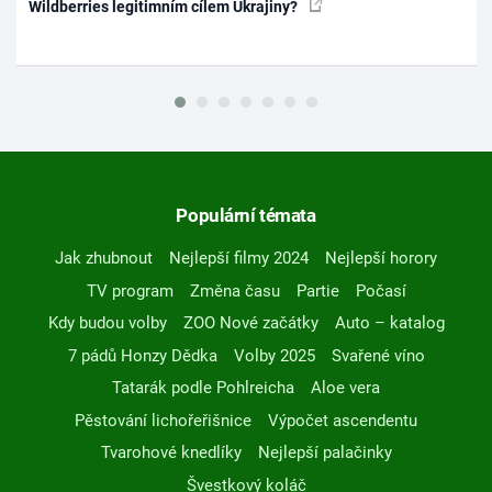
Wildberries legitimním cílem Ukrajiny?
Populární témata
Jak zhubnout
Nejlepší filmy 2024
Nejlepší horory
TV program
Změna času
Partie
Počasí
Kdy budou volby
ZOO Nové začátky
Auto – katalog
7 pádů Honzy Dědka
Volby 2025
Svařené víno
Tatarák podle Pohlreicha
Aloe vera
Pěstování lichořeřišnice
Výpočet ascendentu
Tvarohové knedlíky
Nejlepší palačinky
Švestkový koláč