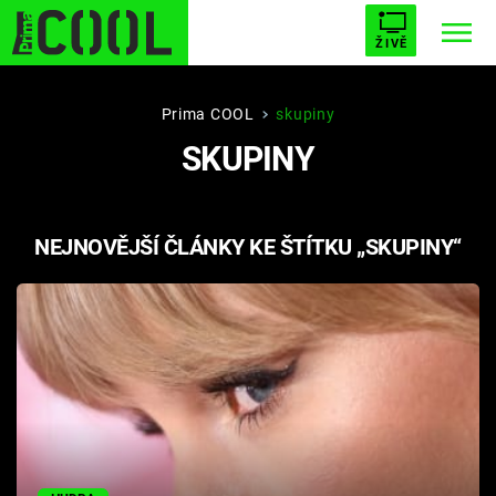
ŽIVĚ
STARHOUSE
BUFFY, PŘEMOŽITELKA UPÍRŮ
Trendy:
Prima COOL
skupiny
SKUPINY
ESCAPE
PLNEJ KOTEL
AVENGERS 5
NEJNOVĚJŠÍ ČLÁNKY KE ŠTÍTKU „SKUPINY“
Témata
Filmy
Seriály
Hry