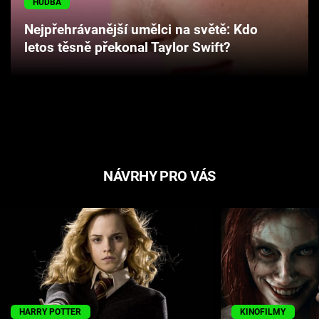
HUDBA
Cool Esport
Nejpřehrávanější umělci na světě: Kdo
letos těsně překonal Taylor Swift?
Pořady
TV Program
Sledujte prima+
Přihlášení
NÁVRHY PRO VÁS
Sledujte nás
HARRY POTTER
KINOFILMY