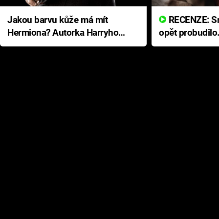
Jakou barvu kůže má mít
RECENZE: Smrtelné zlo se
Hermiona? Autorka Harryho
opět probudilo
Pottera přišla s ráznou
přichází s neo
odpovědí
hororovou nab