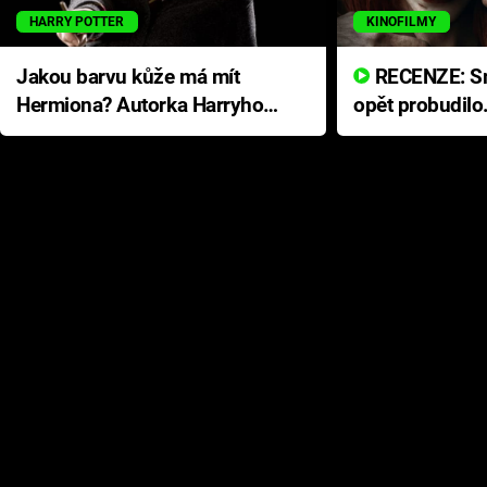
HARRY POTTER
KINOFILMY
Jakou barvu kůže má mít
RECENZE: Smrtelné zlo se
Hermiona? Autorka Harryho
opět probudilo
Pottera přišla s ráznou
přichází s neo
odpovědí
hororovou nab