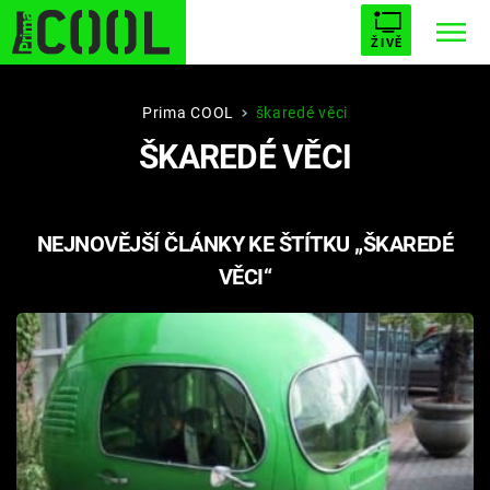
ŽIVĚ
STARHOUSE
BUFFY, PŘEMOŽITELKA UPÍRŮ
Trendy:
Prima COOL
škaredé věci
ŠKAREDÉ VĚCI
ESCAPE
PLNEJ KOTEL
AVENGERS 5
NEJNOVĚJŠÍ ČLÁNKY KE ŠTÍTKU „ŠKAREDÉ
VĚCI“
Témata
Přihlášení
Sledujte nás