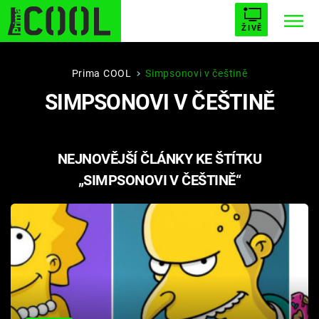
ŽIVĚ
STARHOUSE
BUFFY, PŘEMOŽITELKA UPÍRŮ
Trendy:
Prima COOL
Simpsonovi v češtině
SIMPSONOVI V ČEŠTINĚ
ESCAPE
PLNEJ KOTEL
AVENGERS 5
NEJNOVĚJŠÍ ČLÁNKY KE ŠTÍTKU
„SIMPSONOVI V ČEŠTINĚ“
Témata
Filmy
Seriály
Hry