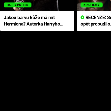
HARRY POTTER
KINOFILMY
Jakou barvu kůže má mít
RECENZE: Smrtelné zlo se
Hermiona? Autorka Harryho
opět probudilo
Pottera přišla s ráznou
přichází s neo
odpovědí
hororovou nab