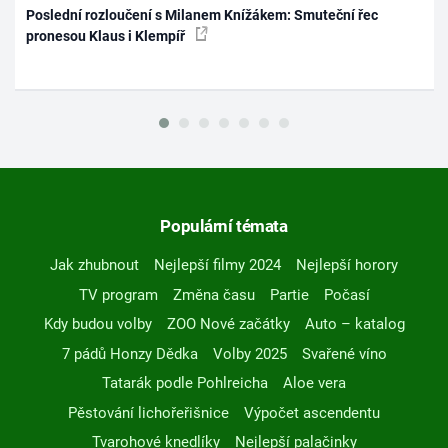
Poslední rozloučení s Milanem Knížákem: Smuteční řec
pronesou Klaus i Klempíř
Populární témata
Jak zhubnout
Nejlepší filmy 2024
Nejlepší horory
TV program
Změna času
Partie
Počasí
Kdy budou volby
ZOO Nové začátky
Auto – katalog
7 pádů Honzy Dědka
Volby 2025
Svařené víno
Tatarák podle Pohlreicha
Aloe vera
Pěstování lichořeřišnice
Výpočet ascendentu
Tvarohové knedlíky
Nejlepší palačinky