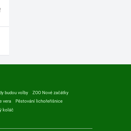
dy budou volby
ZOO Nové začátky
e vera
Pěstování lichořeřišnice
ý koláč