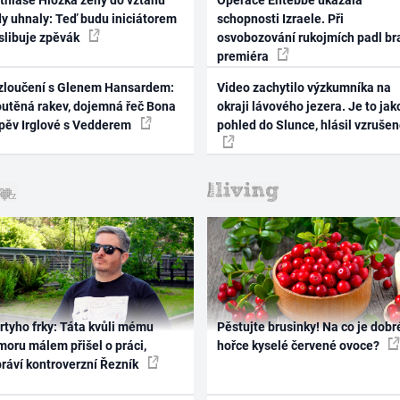
thiase Hložka ženy do vztahu
Operace Entebbe ukázala
dy uhnaly: Teď budu iniciátorem
schopnosti Izraele. Při
 slibuje zpěvák
osvobozování rukojmích padl br
premiéra
zloučení s Glenem Hansardem:
Video zachytilo výzkumníka na
outěná rakev, dojemná řeč Bona
okraji lávového jezera. Je to jak
zpěv Irglové s Vedderem
pohled do Slunce, hlásil vzruše
rtyho frky: Táta kvůli mému
Pěstujte brusinky! Na co je dobr
oru málem přišel o práci,
hořce kyselé červené ovoce?
práví kontroverzní Řezník