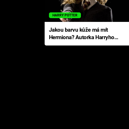
HARRY POTTER
Jakou barvu kůže má mít
Hermiona? Autorka Harryho
Pottera přišla s ráznou
odpovědí