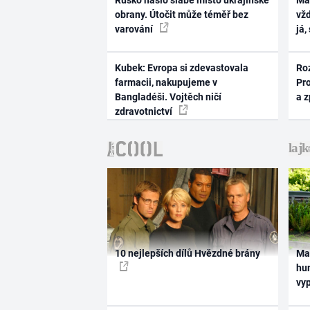
Rusko našlo slabé místo ukrajinské
Ma
obrany. Útočit může téměř bez
vž
varování
já,
Kubek: Evropa si zdevastovala
Ro
farmacii, nakupujeme v
Pr
Bangladéši. Vojtěch ničí
a 
zdravotnictví
10 nejlepších dílů Hvězdné brány
Ma
hum
vy