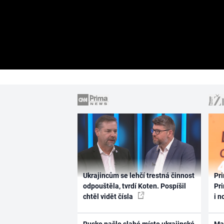
Ukrajincům se lehčí trestná činnost
Pri
odpouštěla, tvrdí Koten. Pospíšil
Pri
chtěl vidět čísla
i n