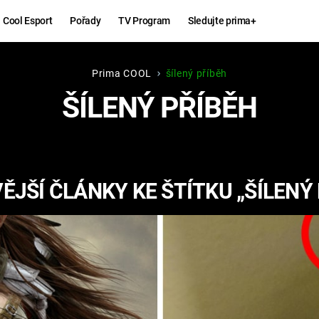
Cool Esport
Pořady
TV Program
Sledujte prima+
Prima COOL
šílený příběh
Hry
Zábava
ŠÍLENÝ PŘÍBĚH
MAFIA
ZÁBAVN
GALERI
GTA 6
NEJLEP
ĚJŠÍ ČLÁNKY KE ŠTÍTKU „ŠÍLENÝ 
KINGDOM
KOMEDI
COME:
DELIVERANCE
CHUCK
NORRIS
ESPORT
DEADP