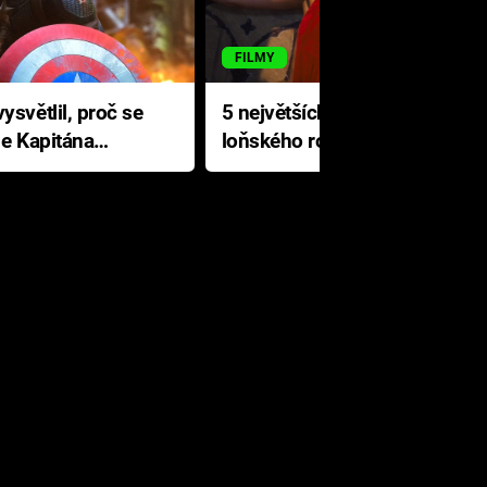
FILMY
ysvětlil, proč se
5 největších propadáků
le Kapitána
loňského roku: Disney na
jediné katastrofě prodělal 200
milionů dolarů