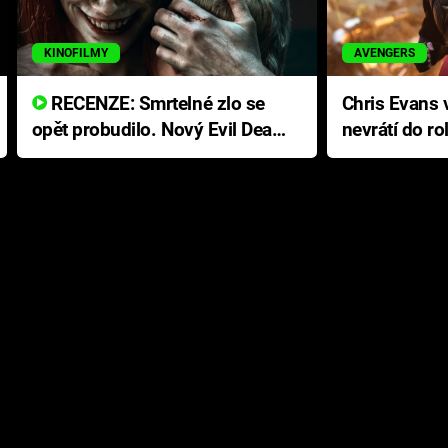
KINOFILMY
AVENGERS
RECENZE: Smrtelné zlo se
Chris Evans v
opět probudilo. Nový Evil Dead
nevrátí do ro
přichází s neodolatelnou
Ameriky
hororovou nabídkou