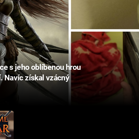
ice s jeho oblíbenou hrou
. Navíc získal vzácný