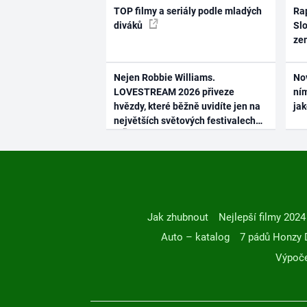
TOP filmy a seriály podle mladých
Rap
diváků
Slo
ze
Nejen Robbie Williams.
No
LOVESTREAM 2026 přiveze
ním
hvězdy, které běžně uvidíte jen na
ja
největších světových festivalech
Jak zhubnout
Nejlepší filmy 2024
Auto – katalog
7 pádů Honzy 
Výpoče