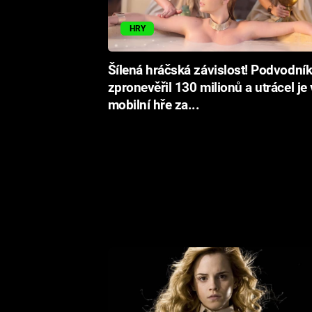
HRY
Šílená hráčská závislost! Podvodní
zpronevěřil 130 milionů a utrácel je 
mobilní hře za...