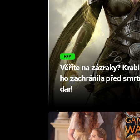
HRY
Věříte na zázraky? Krab
ho zachránila před smrtí
dar!