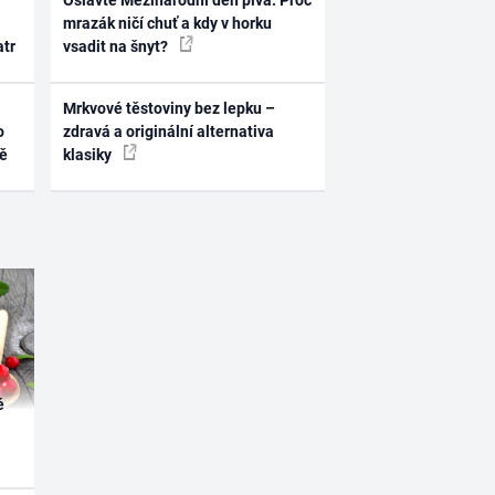
Oslavte Mezinárodní den piva: Proč
mrazák ničí chuť a kdy v horku
atr
vsadit na šnyt?
Mrkvové těstoviny bez lepku –
o
zdravá a originální alternativa
ně
klasiky
é