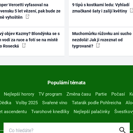
per Vercetti vyfasoval na
9 tipů s kostkami ledu: Vyhladí
vensku 5 let vězení, pak bude ze
zmačkané šaty i zalijí květiny
mě vyhoštěn
vý objev Kazmy? Blondýnka se s
Muchomůrku růžovku ani sucho
 vodí za ruce a fotí se na místě
nezdolá! Jak ji rozeznat od
ko Rosecká
tygrované?
Populární témata
Nejlepší horory
TV program
Změna času
Partie
Počasí
K
Dědka
Volby 2025
Svařené víno
Tatarák podle Pohlreicha
Alo
t ascendentu
Tvarohové knedlíky
Nejlepší palačinky
Švestkov