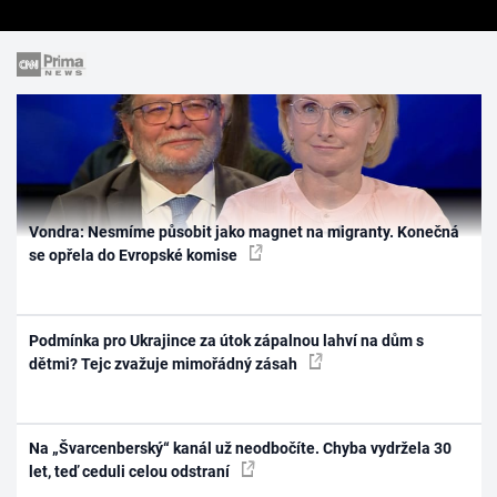
Vondra: Nesmíme působit jako magnet na migranty. Konečná
se opřela do Evropské komise
Podmínka pro Ukrajince za útok zápalnou lahví na dům s
dětmi? Tejc zvažuje mimořádný zásah
Na „Švarcenberský“ kanál už neodbočíte. Chyba vydržela 30
let, teď ceduli celou odstraní