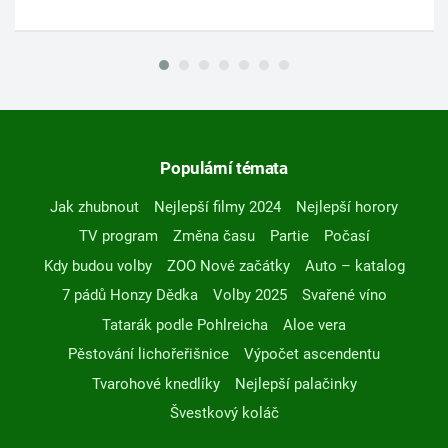
Populární témata
Jak zhubnout
Nejlepší filmy 2024
Nejlepší horory
TV program
Změna času
Partie
Počasí
Kdy budou volby
ZOO Nové začátky
Auto – katalog
7 pádů Honzy Dědka
Volby 2025
Svařené víno
Tatarák podle Pohlreicha
Aloe vera
Pěstování lichořeřišnice
Výpočet ascendentu
Tvarohové knedlíky
Nejlepší palačinky
Švestkový koláč