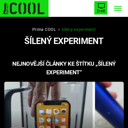
ŽIVĚ
STARHOUSE
BUFFY, PŘEMOŽITELKA UPÍRŮ
Trendy:
Prima COOL
šílený experiment
ŠÍLENÝ EXPERIMENT
ESCAPE
PLNEJ KOTEL
AVENGERS 5
NEJNOVĚJŠÍ ČLÁNKY KE ŠTÍTKU „ŠÍLENÝ
EXPERIMENT“
Témata
Filmy
Seriály
Hry