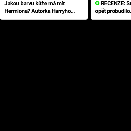
Jakou barvu kůže má mít
RECENZE: Smrtelné zlo se
Hermiona? Autorka Harryho
opět probudilo
Pottera přišla s ráznou
přichází s neo
odpovědí
hororovou nab