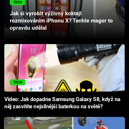
TECH
Cool Esport
Jak si vyrobit výživný koktejl
Pořady
rozmixováním iPhonu X? Tenhle magor to
opravdu udělal
TV Program
Sledujte prima+
Přihlášení
TECH
Sledujte nás
Video: Jak dopadne Samsung Galaxy S8, když na
něj zasvítíte nejsilnější baterkou na světě?