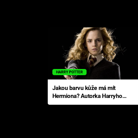
HARRY POTTER
Jakou barvu kůže má mít
Hermiona? Autorka Harryho
Pottera přišla s ráznou
odpovědí