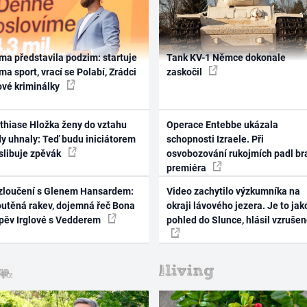
ma představila podzim: startuje
Tank KV-1 Němce dokonale
ma sport, vrací se Polabí, Zrádci
zaskočil
ové kriminálky
thiase Hložka ženy do vztahu
Operace Entebbe ukázala
dy uhnaly: Teď budu iniciátorem
schopnosti Izraele. Při
 slibuje zpěvák
osvobozování rukojmích padl br
premiéra
zloučení s Glenem Hansardem:
Video zachytilo výzkumníka na
outěná rakev, dojemná řeč Bona
okraji lávového jezera. Je to jak
zpěv Irglové s Vedderem
pohled do Slunce, hlásil vzruše