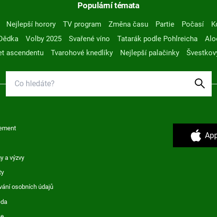
Populární témata
Nejlepší horory
TV program
Změna času
Partie
Počasí
K
Dědka
Volby 2025
Svařené víno
Tatarák podle Pohlreicha
Alo
t ascendentu
Tvarohové knedlíky
Nejlepší palačinky
Švestkov
ement
App
y a výzvy
ty
vání osobních údajů
ěda
ce