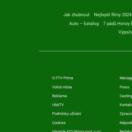
Jak zhubnout
Nejlepší filmy 2024
Auto – katalog
7 pádů Honzy 
Výpoče
O FTV Prima
Manag
Volná místa
Press
Reklama
Casting
HbbTV
Kontak
Podmínky užívání
Zpraco
Cookies
Nápov
Vlastník FTV Prima spol. s r.o.
Redak