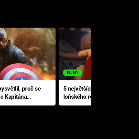
FILMY
ysvětlil, proč se
5 největších propadáků
le Kapitána
loňského roku: Disney na
jediné katastrofě prodělal 200
milionů dolarů