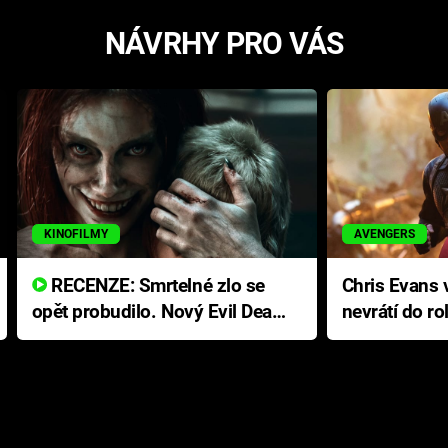
NÁVRHY PRO VÁS
KINOFILMY
AVENGERS
RECENZE: Smrtelné zlo se
Chris Evans v
opět probudilo. Nový Evil Dead
nevrátí do ro
přichází s neodolatelnou
Ameriky
hororovou nabídkou