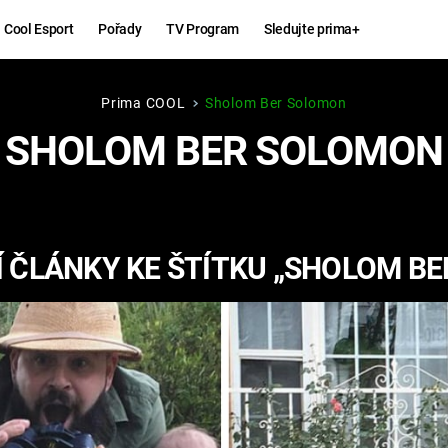
Cool Esport
Pořady
TV Program
Sledujte prima+
Prima COOL
Sholom Ber Solomon
Hry
Zábava
SHOLOM BER SOLOMON
MAFIA
ZÁBAVN
GALERI
GTA 6
NEJLEP
 ČLÁNKY KE ŠTÍTKU „SHOLOM B
KINGDOM
KOMEDI
COME:
DELIVERANCE
CHUCK
NORRIS
ESPORT
DEADP