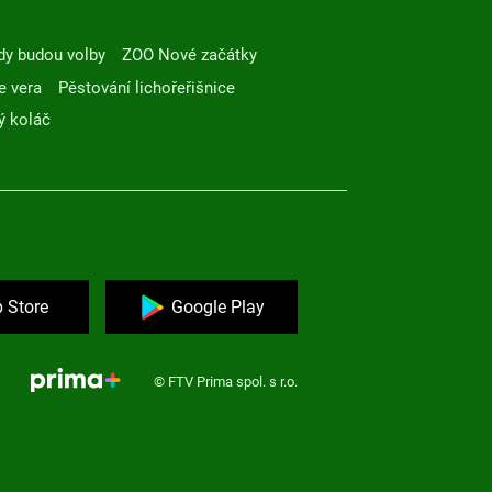
dy budou volby
ZOO Nové začátky
e vera
Pěstování lichořeřišnice
ý koláč
 Store
Google Play
© FTV Prima spol. s r.o.