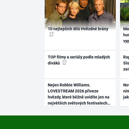
10 nejlepších dílů Hvězdné brány
Ma
hum
vy
TOP filmy a seriály podle mladých
Rap
diváků
Slo
ze
Nejen Robbie Williams.
No
LOVESTREAM 2026 přiveze
ním
hvězdy, které běžně uvidíte jen na
ja
největších světových festivalech