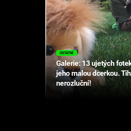
OSTATNÍ
Galerie: 13 ujetých fot
jeho malou dcerkou. Tihl
nerozluční!