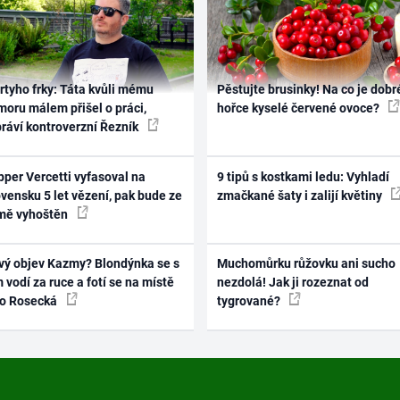
rtyho frky: Táta kvůli mému
Pěstujte brusinky! Na co je dobr
oru málem přišel o práci,
hořce kyselé červené ovoce?
práví kontroverzní Řezník
per Vercetti vyfasoval na
9 tipů s kostkami ledu: Vyhladí
vensku 5 let vězení, pak bude ze
zmačkané šaty i zalijí květiny
mě vyhoštěn
vý objev Kazmy? Blondýnka se s
Muchomůrku růžovku ani sucho
 vodí za ruce a fotí se na místě
nezdolá! Jak ji rozeznat od
ko Rosecká
tygrované?