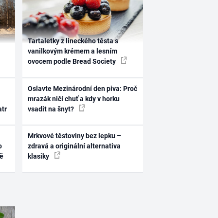
Tartaletky z lineckého těsta s
vanilkovým krémem a lesním
ovocem podle Bread Society
Oslavte Mezinárodní den piva: Proč
mrazák ničí chuť a kdy v horku
atr
vsadit na šnyt?
Mrkvové těstoviny bez lepku –
o
zdravá a originální alternativa
ně
klasiky