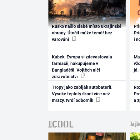
Rusko našlo slabé místo ukrajinské
Pri
obrany. Útočit může téměř bez
Pri
varování
i n
Kubek: Evropa si zdevastovala
Ma
farmacii, nakupujeme v
vž
Bangladéši. Vojtěch ničí
já,
zdravotnictví
Tropy jako zabiják autobaterií.
Ro
Vysoké teploty škodí více než
Pr
mrazy, tvrdí odborník
a 