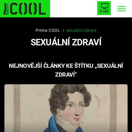
ŽIVĚ
STARHOUSE
BUFFY, PŘEMOŽITELKA UPÍRŮ
Trendy:
Prima COOL
sexuální zdraví
SEXUÁLNÍ ZDRAVÍ
ESCAPE
PLNEJ KOTEL
AVENGERS 5
NEJNOVĚJŠÍ ČLÁNKY KE ŠTÍTKU „SEXUÁLNÍ
ZDRAVÍ“
Témata
Filmy
Seriály
Hry