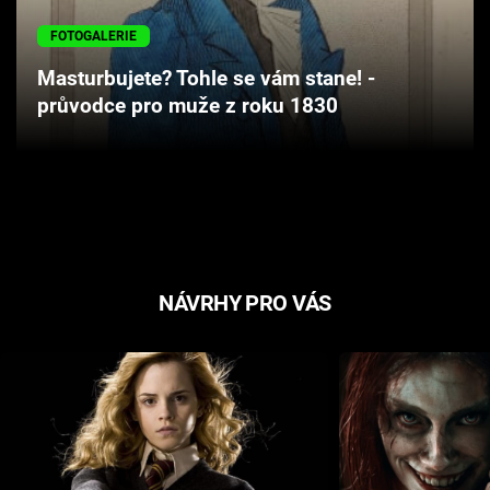
Cool Esport
FOTOGALERIE
Pořady
Masturbujete? Tohle se vám stane! -
průvodce pro muže z roku 1830
TV Program
Sledujte prima+
Přihlášení
NÁVRHY PRO VÁS
Sledujte nás