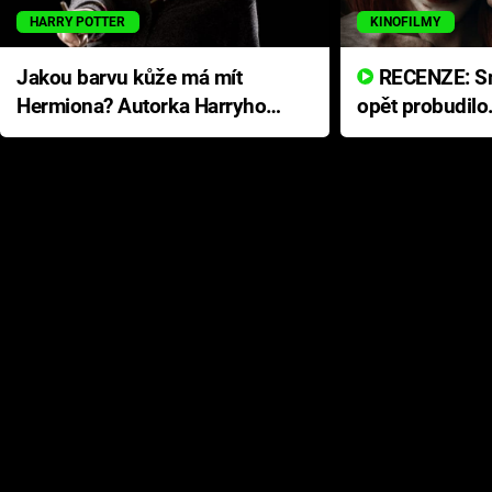
HARRY POTTER
KINOFILMY
Jakou barvu kůže má mít
RECENZE: Smrtelné zlo se
Hermiona? Autorka Harryho
opět probudilo
Pottera přišla s ráznou
přichází s neo
odpovědí
hororovou nab