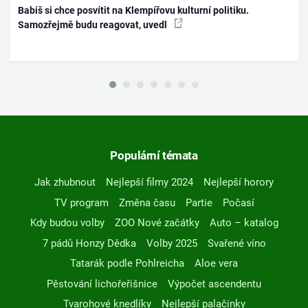
Babiš si chce posvítit na Klempířovu kulturní politiku.
Samozřejmě budu reagovat, uvedl
Populární témata
Jak zhubnout
Nejlepší filmy 2024
Nejlepší horory
TV program
Změna času
Partie
Počasí
Kdy budou volby
ZOO Nové začátky
Auto – katalog
7 pádů Honzy Dědka
Volby 2025
Svařené víno
Tatarák podle Pohlreicha
Aloe vera
Pěstování lichořeřišnice
Výpočet ascendentu
Tvarohové knedlíky
Nejlepší palačinky