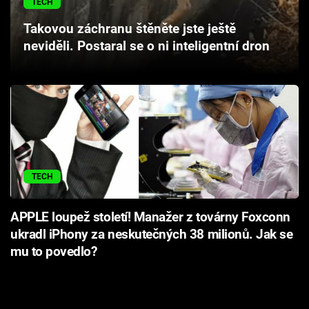
TECH
Cool Esport
Takovou záchranu štěněte jste ještě
neviděli. Postaral se o ni inteligentní dron
Pořady
TV Program
Sledujte prima+
Přihlášení
TECH
Sledujte nás
APPLE loupež století! Manažer z továrny Foxconn
ukradl iPhony za neskutečných 38 milionů. Jak se
mu to povedlo?