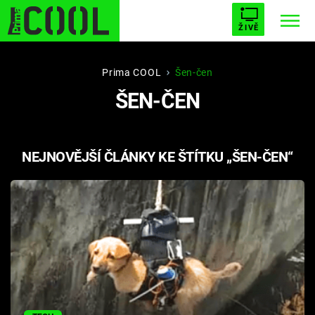
ŽIVĚ
STARHOUSE
BUFFY, PŘEMOŽITELKA UPÍRŮ
Trendy:
Prima COOL
Šen-čen
ŠEN-ČEN
ESCAPE
PLNEJ KOTEL
AVENGERS 5
NEJNOVĚJŠÍ ČLÁNKY KE ŠTÍTKU „ŠEN-ČEN“
Témata
Filmy
Seriály
Hry