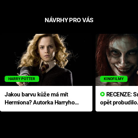
NÁVRHY PRO VÁS
HARRY POTTER
KINOFILMY
Jakou barvu kůže má mít
RECENZE: Smrtelné zlo se
Hermiona? Autorka Harryho
opět probudilo
Pottera přišla s ráznou
přichází s neo
odpovědí
hororovou nab