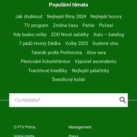
Populární témata
Jak zhubnout
Nejlepší filmy 2024
Nejlepší horory
TV program
Změna času
Partie
Počasí
Kdy budou volby
ZOO Nové začátky
Auto – katalog
7 pádů Honzy Dědka
Volby 2025
Svařené víno
Tatarák podle Pohlreicha
Aloe vera
Pěstování lichořeřišnice
Výpočet ascendentu
Tvarohové knedlíky
Nejlepší palačinky
Švestkový koláč
O FTV Prima
Management
Volná místa
Press