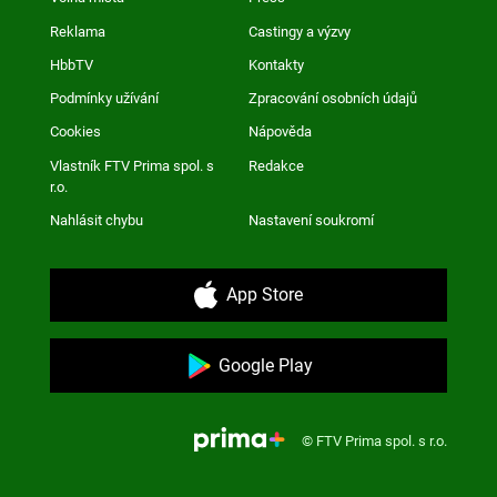
Reklama
Castingy a výzvy
HbbTV
Kontakty
Podmínky užívání
Zpracování osobních údajů
Cookies
Nápověda
Vlastník FTV Prima spol. s
Redakce
r.o.
Nahlásit chybu
Nastavení soukromí
App Store
Google Play
© FTV Prima spol. s r.o.